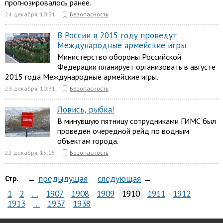
прогнозировалось ранее.
24 декабря, 10:31
Безопасность
В России в 2015 году проведут
Международные армейские игры
Министерство обороны Российской
Федерации планирует организовать в августе
2015 года Международные армейские игры.
23 декабря, 10:31
Безопасность
Ловись, рыбка!
В минувшую пятницу сотрудниками ГИМС был
проведен очередной рейд по водным
объектам города.
22 декабря, 15:15
Безопасность
←
предыдущая
следующая
→
Стр.
1
2
…
1907
1908
1909
1910
1911
1912
1913
…
1937
1938