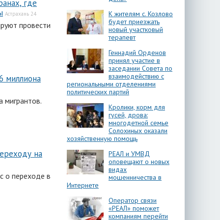
ранах, где
ы
К жителям с. Козлово
Астрахань 24
будет приезжать
ируют провести
новый участковый
терапевт
Геннадий Орденов
принял участие в
заседании Совета по
взаимодействию с
,6 миллиона
региональными отделениями
политических партий
а мигрантов.
Кролики, корм для
гусей, дрова:
многодетной семье
Солохиных оказали
хозяйственную помощь
ереходу на
РЕАЛ и УМВД
оповещают о новых
видах
с о переходе в
мошенничества в
Интернете
Оператор связи
«РЕАЛ» поможет
компаниям перейти