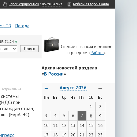
Зарегистрироваться
/
Войти на сайт
Мобильная версия сайта
ма ТВ
Погода
UR
71.24
Свежие вакансии и резюме
в разделе «
Работа
»
Архив новостей раздела
«
В России
»
←
→
Август 2026
e
Астрахань 24
– системы
Пн
Вт
Ср
Чт
Пт
Сб
Вс
(НДС) при
1
2
 граждан стран,
оюз (ЕврАзЭС).
3
4
5
6
7
8
9
10
11
12
13
14
15
16
нгресс
17
18
19
20
21
22
23