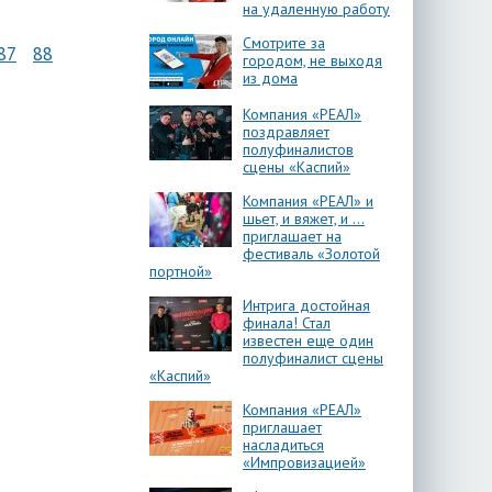
на удаленную работу
Смотрите за
87
88
городом, не выходя
из дома
Компания «РЕАЛ»
поздравляет
полуфиналистов
сцены «Каспий»
Компания «РЕАЛ» и
шьет, и вяжет, и …
приглашает на
фестиваль «Золотой
портной»
Интрига достойная
финала! Стал
известен еще один
полуфиналист сцены
«Каспий»
Компания «РЕАЛ»
приглашает
насладиться
«Импровизацией»