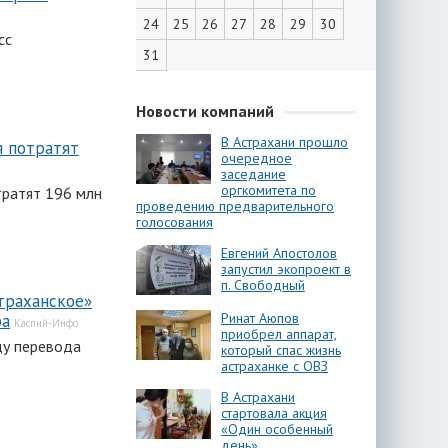
24
25
26
27
28
29
30
сс
31
Новости компаний
В Астрахани прошло
я потратят
очередное
заседание
оргкомитета по
тратят 196 млн
проведению предварительного
голосования
Евгений Апостолов
запустил экопроект в
п. Свободный
траханское»
Ринат Аюпов
ра
Каспий-Инфо
приобрел аппарат,
ду перевода
который спас жизнь
астраханке с ОВЗ
В Астрахани
стартовала акция
«Один особенный
день»