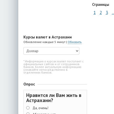
Страницы
1
2
3
Курсы валют в Астрахани
Обновление каждые 5 минут |
Обновить
* Информация о курсах валют поступает с
официальных сайтов и от сотрудников
банков. Более актуальную информацию
узнавайте непосредственно в
отделениях банков.
Опрос
Нравится ли Вам жить в
Астрахани?
Да, очень!