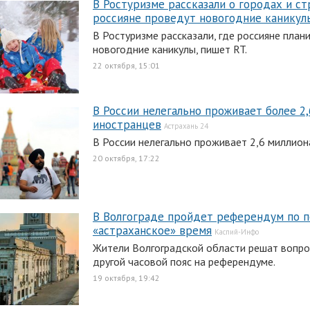
В Ростуризме рассказали о городах и ст
россияне проведут новогодние каникул
В Ростуризме рассказали, где россияне план
новогодние каникулы, пишет RT.
22 октября, 15:01
В России нелегально проживает более 2
иностранцев
Астрахань 24
В России нелегально проживает 2,6 миллион
20 октября, 17:22
В Волгограде пройдет референдум по п
«астраханское» время
Каспий-Инфо
Жители Волгоградской области решат вопро
другой часовой пояс на референдуме.
19 октября, 19:42