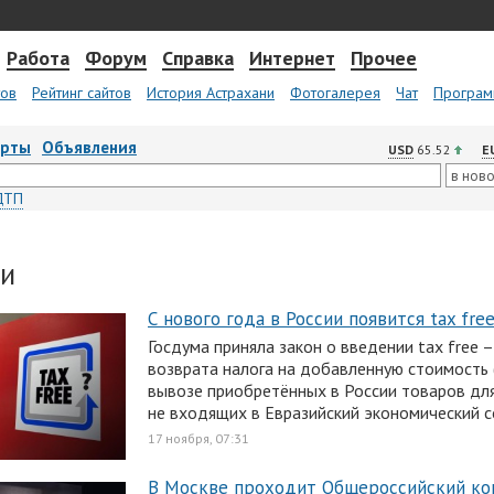
Работа
Форум
Справка
Интернет
Прочее
тов
Рейтинг сайтов
История Астрахани
Фотогалерея
Чат
Програм
арты
Объявления
USD
65.52
E
ДТП
ии
С нового года в России появится tax fre
Госдума приняла закон о введении tax free 
возврата налога на добавленную стоимость 
вывозе приобретённых в России товаров для
не входящих в Евразийский экономический с
17 ноября, 07:31
В Москве проходит Общероссийский ко