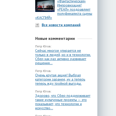
«Фантастическая»
Импровизация!
«РЕАЛ» поздравляет
полуфиналиста сцены
«КАСПИЙ»
Все новости компаний
Новые комментарии
Петр Югов:
Сейчас многое упирается не
только в людей, но и в технологии.
Сбер как раз активно развивает
решения...
Петр Югов:
Очень крутая акция! Выбрал
категории заранее, ну а теперь
теперь жду тройной выгоды.
Петр Югов:
Здорово, что Сбер поддерживает
такие культурные проекты — это
показывает, что технологии и
искусство...
Петр Югов: