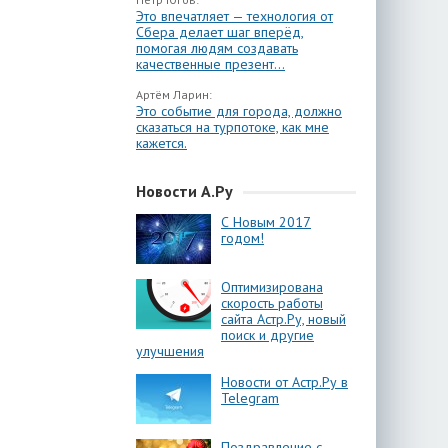
Это впечатляет — технология от
Сбера делает шаг вперёд,
помогая людям создавать
качественные презент...
Артём Ларин:
Это событие для города, должно
сказаться на турпотоке, как мне
кажется.
Новости А.Ру
С Новым 2017
годом!
Оптимизирована
скорость работы
сайта Астр.Ру, новый
поиск и другие
улучшения
Новости от Астр.Ру в
Telegram
Поздравление с