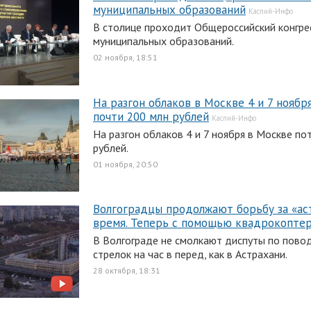
муниципальных образований
Каспий-Инфо
В столице проходит Общероссийский конгре
муниципальных образований.
02 ноября, 18:51
На разгон облаков в Москве 4 и 7 ноябр
почти 200 млн рублей
Каспий-Инфо
На разгон облаков 4 и 7 ноября в Москве по
рублей.
01 ноября, 20:50
Волгоградцы продолжают борьбу за «ас
время. Теперь с помощью квадрокопте
В Волгограде не смолкают диспуты по пово
стрелок на час в перед, как в Астрахани.
28 октября, 18:31