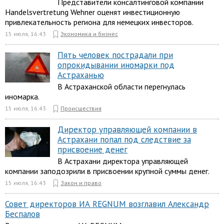
Представители консалтинговой компании
Handelsvertretung Wehner оценят инвестиционную
привлекательность региона для немецких инвесторов.
15 июля, 16:43
Экономика и бизнес
Пять человек пострадали при
опрокидывании иномарки под
Астраханью
В Астраханской области перегнулась
иномарка.
15 июля, 16:43
Происшествия
Директор управляющей компании в
Астрахани попал под следствие за
присвоение денег
В Астрахани директора управляющей
компании заподозрили в присвоении крупной суммы денег.
15 июля, 16:43
Закон и право
Совет директоров ИА REGNUM возглавил Александр
Беспалов