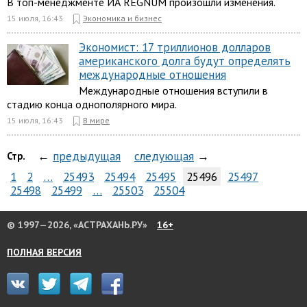
В топ-менеджменте ИА REGNUM произошли изменения.
15 июля, 16:43
Экономика и бизнес
Экономист: 17 триллионов долларов
американского долга будут определять
международные отношения
Международные отношения вступили в
стадию конца однополярного мира.
15 июля, 16:43
В мире
←
предыдущая
следующая
→
Стр.
1
2
…
25493
25494
25495
25496
25497
25498
25499
…
25503
25504
© 1997—2026, «АСТРАХАНЬ.РУ»
16+
ПОЛНАЯ ВЕРСИЯ