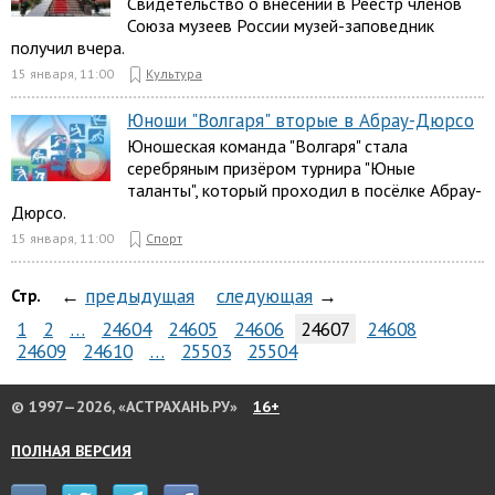
Свидетельство о внесении в Реестр членов
Союза музеев России музей-заповедник
получил вчера.
15 января, 11:00
Культура
Юноши "Волгаря" вторые в Абрау-Дюрсо
Юношеская команда "Волгаря" стала
серебряным призёром турнира "Юные
таланты", который проходил в посёлке Абрау-
Дюрсо.
15 января, 11:00
Спорт
←
предыдущая
следующая
→
Стр.
1
2
…
24604
24605
24606
24607
24608
24609
24610
…
25503
25504
© 1997—2026, «АСТРАХАНЬ.РУ»
16+
ПОЛНАЯ ВЕРСИЯ