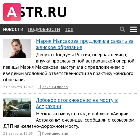
НОВОСТИ
ПОДРОБНОСТИ
ТОП
Мария Максакова предложила сажать за
женское обрезание
Депутат Госдумы России, оперная певица,
внучка прославленной астраханской оперной
певицы Мария Максакова, выступила с предложением о
введении уголовной ответственности за практику женского
обрезания.
21 августа, 17:47
Закон и право
Лобовое столкновение на мосту в
Астрахани
Несколько минут назад в паблике «Аварии
Астрахань» очевидцы сообщили о серьезном
ДТП на железно-дорожном мосту.
21 августа, 15:35
Происшествия