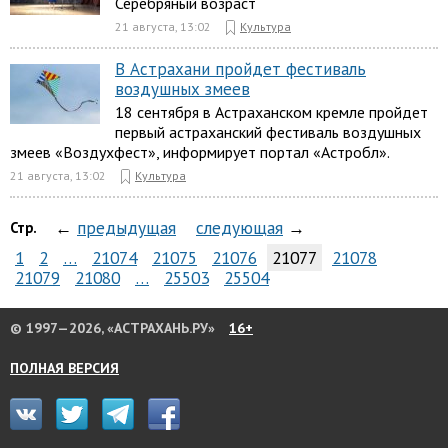
Серебряный возраст
21 августа, 13:02
Культура
В Астрахани пройдет фестиваль
воздушных змеев
18 сентября в Астраханском кремле пройдет
первый астраханский фестиваль воздушных
змеев «Воздухфест», информирует портал «Астробл».
21 августа, 13:02
Культура
←
предыдущая
следующая
→
Стр.
1
2
…
21074
21075
21076
21077
21078
21079
21080
…
25503
25504
© 1997—2026, «АСТРАХАНЬ.РУ»
16+
ПОЛНАЯ ВЕРСИЯ