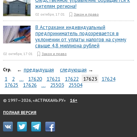
Следственное управление обращается к
жителям региона!
02 октября, 17:01
Закон и право
В Астрахани индивидуальный
предприниматель подозревается в
уклонении от уплаты налогов на сумму
свыше 4,8 миллиона рублей
02 октября, 17:01
Закон и право
←
предыдущая
следующая
→
Стр.
1
2
…
17620
17621
17622
17623
17624
17625
17626
…
25503
25504
© 1997—2026, «АСТРАХАНЬ.РУ»
16+
ПОЛНАЯ ВЕРСИЯ