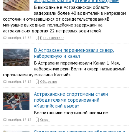
астраханских водителей в выходные
В выходные в Астраханской области
задержали более 40 водителей в нетрезвом
состояни и отказавшихся от освидетельствованияВ
минувшие выходные полицейские задержали на
астраханских дорогах 22 нетрезвых водителей.
02 октября, 17:32
Происшествия
В Астрахани переименовали сквер,
набережную и канал
В Астрахани переименовали Канал 1 Мая,
набережную реки Волги и сквер, называемый
горожанами «у магазина Каспий».
02 октября, 17:12
Общество
Астраханские спортсмены стали
победителями соревнований
«Каспийский вызов»
Воспитанники спортивной школы им.
02 октября, 17:12
Спорт