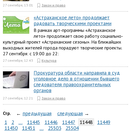
27 сентября, 13:01
Закон и право
«Астраханское лето» продолжает
радовать творческими проектами
В рамках арт-программы «Астраханское
лето» продолжает свою работу социально-
культурный проект «Астраханские сезоны». На ближайших
выходных жителей города порадуют творческие проекты.
27 сентября: с 19:00 до 22:
27 сентября, 12:43
Культура
Прокуратура области направила в суд
уголовное дело в отношении бывшего
следователя правоохранительных
органов
27 сентября, 12:21
Закон и право
←
предыдущая
следующая
→
Стр.
1
2
…
11445
11446
11447
11448
11449
11450
11451
…
25503
25504