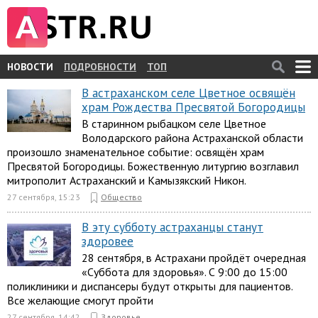
НОВОСТИ
ПОДРОБНОСТИ
ТОП
В астраханском селе Цветное освящён
храм Рождества Пресвятой Богородицы
В старинном рыбацком селе Цветное
Володарского района Астраханской области
произошло знаменательное событие: освящён храм
Пресвятой Богородицы. Божественную литургию возглавил
митрополит Астраханский и Камызякский Никон.
27 сентября, 15:23
Общество
В эту субботу астраханцы станут
здоровее
28 сентября, в Астрахани пройдёт очередная
«Суббота для здоровья». С 9:00 до 15:00
поликлиники и диспансеры будут открыты для пациентов.
Все желающие смогут пройти
27 сентября, 14:42
Здоровье