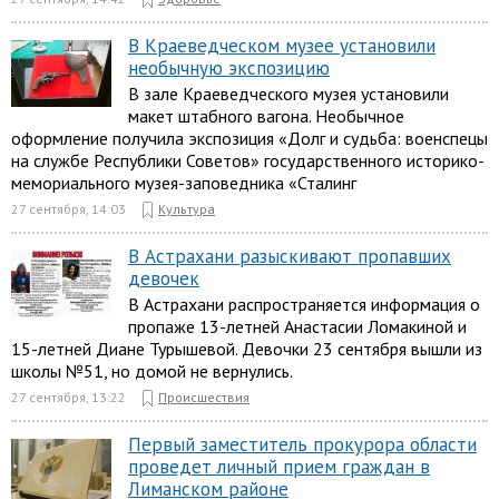
В Краеведческом музее установили
необычную экспозицию
В зале Краеведческого музея установили
макет штабного вагона. Необычное
оформление получила экспозиция «Долг и судьба: военспецы
на службе Республики Советов» государственного историко-
мемориального музея-заповедника «Сталинг
27 сентября, 14:03
Культура
В Астрахани разыскивают пропавших
девочек
В Астрахани распространяется информация о
пропаже 13-летней Анастасии Ломакиной и
15-летней Диане Турышевой. Девочки 23 сентября вышли из
школы №51, но домой не вернулись.
27 сентября, 13:22
Происшествия
Первый заместитель прокурора области
проведет личный прием граждан в
Лиманском районе