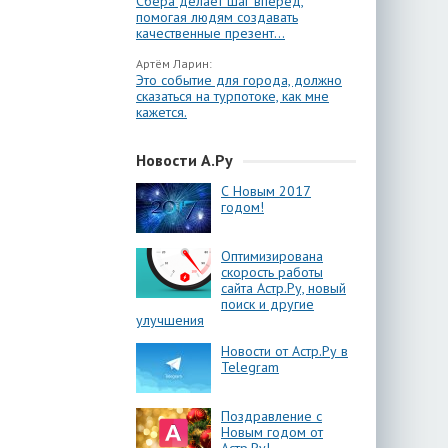
Сбера делает шаг вперёд,
помогая людям создавать
качественные презент...
Артём Ларин:
Это событие для города, должно
сказаться на турпотоке, как мне
кажется.
Новости А.Ру
С Новым 2017
годом!
Оптимизирована
скорость работы
сайта Астр.Ру, новый
поиск и другие
улучшения
Новости от Астр.Ру в
Telegram
Поздравление с
Новым годом от