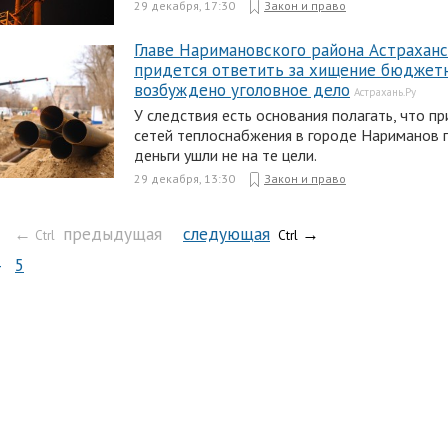
29 декабря, 17:30
Закон и право
Главе Наримановского района Астраханс
придется ответить за хищение бюджет
возбуждено уголовное дело
Астрахань.Ру
У следствия есть основания полагать, что п
сетей теплоснабжения в городе Нариманов 
деньги ушли не на те цели.
29 декабря, 13:30
Закон и право
←
предыдущая
следующая
→
Ctrl
Ctrl
5