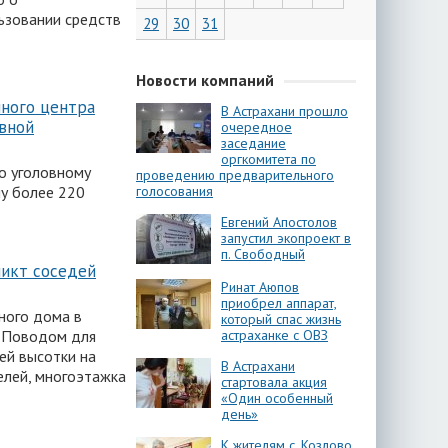
ьзовании средств
29
30
31
Новости компаний
ного центра
В Астрахани прошло
вной
очередное
заседание
оргкомитета по
о уголовному
проведению предварительного
голосования
у более 220
Евгений Апостолов
запустил экопроект в
п. Свободный
ликт соседей
Ринат Аюпов
приобрел аппарат,
ного дома в
который спас жизнь
астраханке с ОВЗ
. Поводом для
ей высотки на
В Астрахани
елей, многоэтажка
стартовала акция
«Один особенный
день»
К жителям с. Козлово