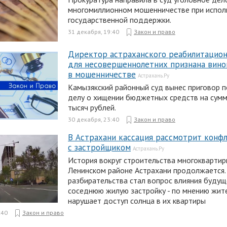
многомиллионном мошенничестве при испол
государственной поддержки.
31 декабря, 19:40
Закон и право
Директор астраханского реабилитацион
для несовершеннолетних признана вино
в мошенничестве
Астрахань.Ру
Камызякский районный суд вынес приговор п
делу о хищении бюджетных средств на сумм
тысяч рублей.
30 декабря, 23:40
Закон и право
В Астрахани кассация рассмотрит конф
с застройщиком
Астрахань.Ру
История вокруг строительства многоквартир
Ленинском районе Астрахани продолжается
разбирательства стал вопрос влияния будущ
соседнюю жилую застройку - по мнению жит
нарушает доступ солнца в их квартиры
:40
Закон и право