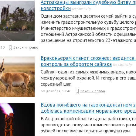
Астраханцы выиграли судебную битву п
новостройки
Астрахань.Ру
Один дом заставил десятки семей выйти в с
изменить градостроительную судьбу целого 
Министерство имущественных и градострои
отношений Астраханской области официаль
разрешение на строительство 23-этажного 
:40
Закон и право
Браконьерам станет сложнее: вводится
контроль за оборотом сайгака
Астрахань.Ру
Сайгак - один из самых уязвимых видов, на
международной охраной. И теперь в его защ
серьезный шаг.
30 декабря, 13:40
Закон и право
Вдова погибшего на газоконденсатном з
добилась компенсации морального вред
В Астраханской области вдова работника, п
производстве, получила компенсацию в разм
рублей после вмешательства прокуратуры.