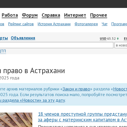
Работа
Форум
Справка
Интернет
Прочее
тов
Рейтинг сайтов
История Астрахани
Фотогалерея
Чат
Програм
арты
Объявления
USD
65.52
E
ДТП
и право в Астрахани
2025 года
те архив материалов рубрики «
Закон и право
» раздела «
Новос
025 года. Если результатов поиска мало, попробуйте посмотре
 раздела «Новости» за эту дату
.
18 членов преступной группы предстан
за аферы с материнским капиталом в Ас
Прокуратура направила в суд уголовное дел