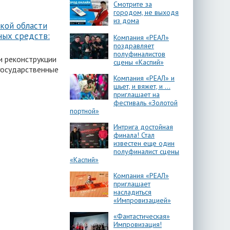
Смотрите за
городом, не выходя
из дома
кой области
ных средств:
Компания «РЕАЛ»
поздравляет
полуфиналистов
ри реконструкции
сцены «Каспий»
государственные
Компания «РЕАЛ» и
шьет, и вяжет, и …
приглашает на
фестиваль «Золотой
портной»
Интрига достойная
финала! Стал
известен еще один
полуфиналист сцены
«Каспий»
Компания «РЕАЛ»
приглашает
насладиться
«Импровизацией»
«Фантастическая»
Импровизация!