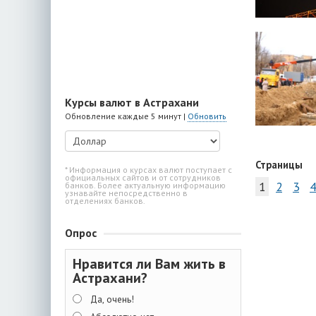
Курсы валют в Астрахани
Обновление каждые 5 минут |
Обновить
Страницы
* Информация о курсах валют поступает с
официальных сайтов и от сотрудников
1
2
3
4
банков. Более актуальную информацию
узнавайте непосредственно в
отделениях банков.
Опрос
Нравится ли Вам жить в
Астрахани?
Да, очень!