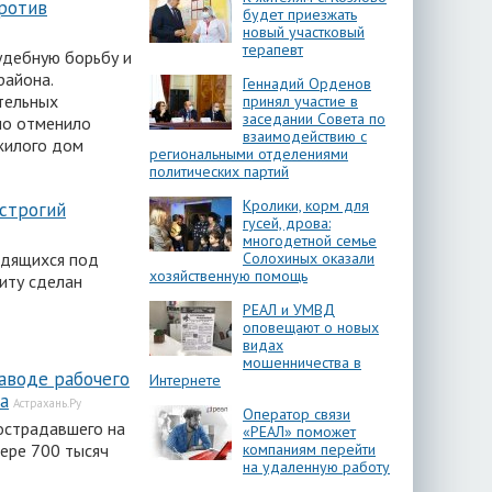
ротив
будет приезжать
новый участковый
терапевт
удебную борьбу и
района.
Геннадий Орденов
тельных
принял участие в
заседании Совета по
но отменило
взаимодействию с
жилого дом
региональными отделениями
политических партий
Кролики, корм для
 строгий
гусей, дрова:
многодетной семье
Солохиных оказали
ходящихся под
хозяйственную помощь
иту сделан
РЕАЛ и УМВД
оповещают о новых
видах
мошенничества в
аводе рабочего
Интернете
а
Астрахань.Ру
Оператор связи
острадавшего на
«РЕАЛ» поможет
ере 700 тысяч
компаниям перейти
на удаленную работу