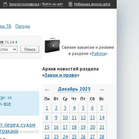
Зарегистрироваться
/
Войти на сайт
Мобильная версия сайта
ма ТВ
Погода
UR
71.24
Свежие вакансии и резюме
в разделе «
Работа
»
Архив новостей раздела
«
Закон и право
»
←
→
Декабрь 2025
ти
» за
Пн
Вт
Ср
Чт
Пт
Сб
Вс
ть
все
1
2
3
4
5
6
7
8
9
10
11
12
13
14
ут перед судом
15
16
17
18
19
20
21
трахани
Астрахань.Ру
22
23
24
25
26
27
28
о о