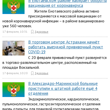
В Енотаевском районе набирает обороты
вакцинация от коронавируса
Жители Енотаевского района активно
присоединяются к массовой вакцинации от
новой коронавирусной инфекции – в районе вакцинировано
уже 560 человек.
17 февраля, 10:31
Здоровье
В торговом центре Астрахани начнёт
работать выездной прививочный пункт
COVID-19
С 20 февраля прививочный пункт развернётся
в торгово-развлекательном центре, расположенный на
площади Вокзальной.
17 февраля, 10:20
Здоровье
В Александро-Мариинской больнице
приступили к штатной работе ещё 4
отделения
Эндокринологическое, кардиологическое,
пульмонологическое, гастроэнтерологическое отделения
вновь открыты для плановой госпитализации пациентов.