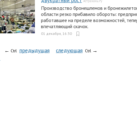
двукратный рост
Астрахань.Ру
Производство бронешлемов и бронежилетов
области резко прибавило обороты: предпри
работавшее на пределе возможностей, тепе
впечатляющий скачок.
01 декабря, 16:30
←
предыдущая
следующая
→
Ctrl
Ctrl