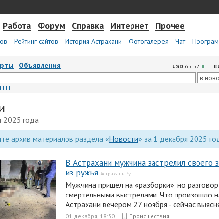
Работа
Форум
Справка
Интернет
Прочее
тов
Рейтинг сайтов
История Астрахани
Фотогалерея
Чат
Програм
арты
Объявления
USD
65.52
E
ДТП
и
я 2025 года
те архив материалов раздела «
Новости
» за 1 декабря 2025 го
В Астрахани мужчина застрелил своего 
из ружья
Астрахань.Ру
Мужчина пришел на «разборки», но разговор
смертельными выстрелами. Что произошло н
Астрахани вечером 27 ноября - сейчас выясн
01 декабря, 18:30
Происшествия