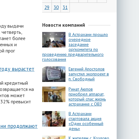
29
30
31
Новости компаний
оду выдачи
 четверть,
В Астрахани прошло
станет более
очередное
енных и
заседание
оргкомитета по
ой прог
проведению предварительного
голосования
 году вырастет
Евгений Апостолов
запустил экопроект в
п. Свободный
ый кредитный
возвращается на
Ринат Аюпов
приобрел аппарат,
дитов может
который спас жизнь
а 32% превысит
астраханке с ОВЗ
В Астрахани
стартовала акция
«Один особенный
хани продолжают
день»
К жителям с. Козлово