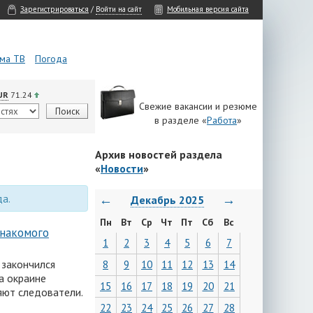
Зарегистрироваться
/
Войти на сайт
Мобильная версия сайта
ма ТВ
Погода
UR
71.24
Свежие вакансии и резюме
в разделе «
Работа
»
Архив новостей раздела
«
Новости
»
да.
←
→
Декабрь 2025
Пн
Вт
Ср
Чт
Пт
Сб
Вс
знакомого
1
2
3
4
5
6
7
 закончился
8
9
10
11
12
13
14
а окраине
15
16
17
18
19
20
21
яют следователи.
22
23
24
25
26
27
28