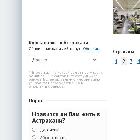
Курсы валют в Астрахани
Обновление каждые 5 минут |
Обновить
Страницы
1
2
3
4
* Информация о курсах валют поступает с
официальных сайтов и от сотрудников
банков. Более актуальную информацию
узнавайте непосредственно в
отделениях банков.
Опрос
Нравится ли Вам жить в
Астрахани?
Да, очень!
Абсолютно нет