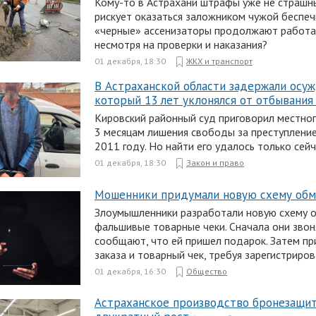
Кому-то в Астрахани штрафы уже не страшны
рискует оказаться заложником чужой беспеч
«черные» ассенизаторы продолжают работат
несмотря на проверки и наказания?
01 декабря, 18:30
ЖКХ и транспорт
В Астраханской области задержали осуж
который 13 лет уклонялся от отбывания
Кировский районный суд приговорил местног
3 месяцам лишения свободы за преступлени
2011 году. Но найти его удалось только сейч
01 декабря, 18:30
Закон и право
Мошенники придумали новую схему обм
Злоумышленники разработали новую схему о
фальшивые товарные чеки. Сначала они звон
сообщают, что ей пришел подарок. Затем п
заказа и товарный чек, требуя зарегистриров
01 декабря, 16:30
Общество
Астраханское производство бронезащит