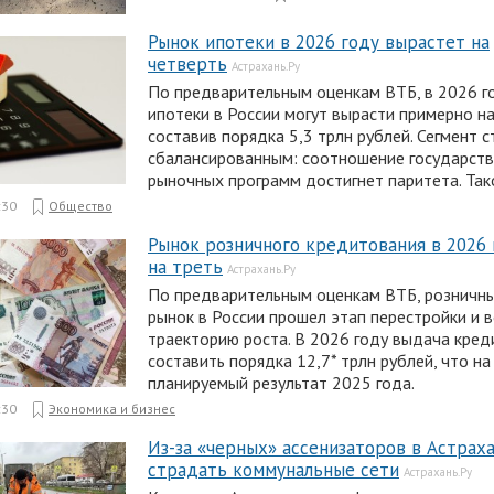
Рынок ипотеки в 2026 году вырастет на
четверть
Астрахань.Ру
По предварительным оценкам ВТБ, в 2026 г
ипотеки в России могут вырасти примерно на
составив порядка 5,3 трлн рублей. Сегмент 
сбалансированным: соотношение государств
рыночных программ достигнет паритета. Так
:30
Общество
Рынок розничного кредитования в 2026
на треть
Астрахань.Ру
По предварительным оценкам ВТБ, розничн
рынок в России прошел этап перестройки и 
траекторию роста. В 2026 году выдача кре
составить порядка 12,7* трлн рублей, что н
планируемый результат 2025 года.
:30
Экономика и бизнес
Из-за «черных» ассенизаторов в Астра
страдать коммунальные сети
Астрахань.Ру