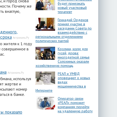
, и город снова
будет приезжать
ности. Почему же
новый участковый
ь внаглую,
терапевт
Геннадий Орденов
принял участие в
заседании Совета по
денного,
взаимодействию с
региональными отделениями
 срока
Астрахань.Ру
политических партий
о жителя к 1 году
е совершенное в
Кролики, корм для
гусей, дрова:
ас.
многодетной семье
Солохиных оказали
хозяйственную помощь
ана
Астрахань.Ру
РЕАЛ и УМВД
оповещают о новых
бмана, используя
видах
ят жертве и
мошенничества в
рисылают номер
Интернете
аться в банке.
Оператор связи
«РЕАЛ» поможет
компаниям перейти
на удаленную работу
ы показало