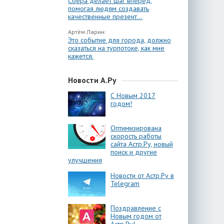
Сбера делает шаг вперёд,
помогая людям создавать
качественные презент...
Артём Ларин:
Это событие для города, должно
сказаться на турпотоке, как мне
кажется.
Новости А.Ру
С Новым 2017
годом!
Оптимизирована
скорость работы
сайта Астр.Ру, новый
поиск и другие
улучшения
Новости от Астр.Ру в
Telegram
Поздравление с
Новым годом от