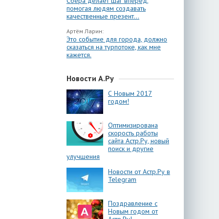
Сбера делает шаг вперёд,
помогая людям создавать
качественные презент...
Артём Ларин:
Это событие для города, должно
сказаться на турпотоке, как мне
кажется.
Новости А.Ру
С Новым 2017
годом!
Оптимизирована
скорость работы
сайта Астр.Ру, новый
поиск и другие
улучшения
Новости от Астр.Ру в
Telegram
Поздравление с
Новым годом от