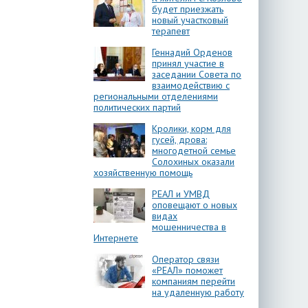
будет приезжать
новый участковый
терапевт
Геннадий Орденов
принял участие в
заседании Совета по
взаимодействию с
региональными отделениями
политических партий
Кролики, корм для
гусей, дрова:
многодетной семье
Солохиных оказали
хозяйственную помощь
РЕАЛ и УМВД
оповещают о новых
видах
мошенничества в
Интернете
Оператор связи
«РЕАЛ» поможет
компаниям перейти
на удаленную работу