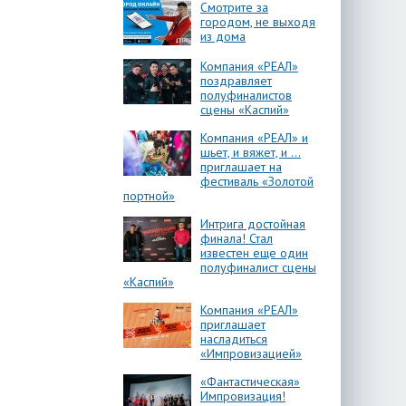
Смотрите за
городом, не выходя
из дома
Компания «РЕАЛ»
поздравляет
полуфиналистов
сцены «Каспий»
Компания «РЕАЛ» и
шьет, и вяжет, и …
приглашает на
фестиваль «Золотой
портной»
Интрига достойная
финала! Стал
известен еще один
полуфиналист сцены
«Каспий»
Компания «РЕАЛ»
приглашает
насладиться
«Импровизацией»
«Фантастическая»
Импровизация!