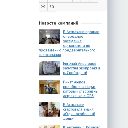
29
30
Новости компаний
В Астрахани прошло
очередное
заседание
оргкомитета по
проведению предварительного
голосования
Евгений Апостолов
запустил экопроект в
п. Свободный
Ринат Аюпов
приобрел аппарат,
который спас жизнь
астраханке с ОВЗ
В Астрахани
стартовала акция
«Один особенный
день»
К жителям с. Козлово