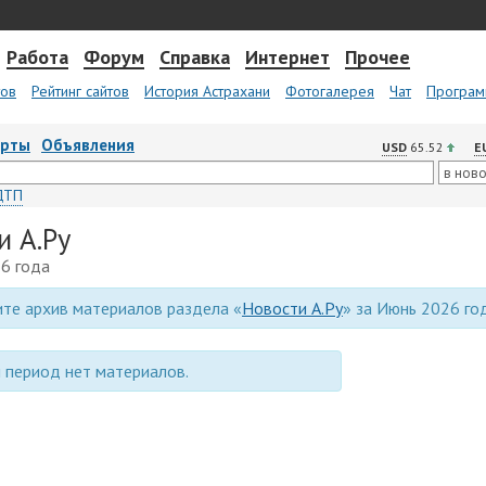
Работа
Форум
Справка
Интернет
Прочее
тов
Рейтинг сайтов
История Астрахани
Фотогалерея
Чат
Програм
арты
Объявления
USD
65.52
E
ДТП
и А.Ру
6 года
те архив материалов раздела «
Новости А.Ру
» за Июнь 2026 го
 период нет материалов.