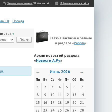
Зарегистрироваться
/
Войти на сайт
Мобильная версия сайта
ма ТВ
Погода
UR
71.24
Свежие вакансии и резюме
в разделе «
Работа
»
Архив новостей раздела
«
Новости А.Ру
»
да.
←
→
Июнь 2026
Пн
Вт
Ср
Чт
Пт
Сб
Вс
1
2
3
4
5
6
7
8
9
10
11
12
13
14
15
16
17
18
19
20
21
22
23
24
25
26
27
28