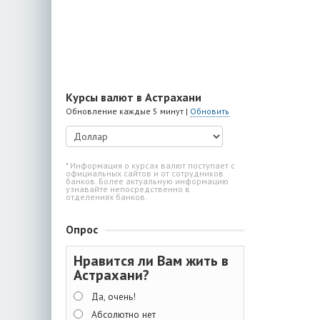
Курсы валют в Астрахани
Обновление каждые 5 минут |
Обновить
* Информация о курсах валют поступает с
официальных сайтов и от сотрудников
банков. Более актуальную информацию
узнавайте непосредственно в
отделениях банков.
Опрос
Нравится ли Вам жить в
Астрахани?
Да, очень!
Абсолютно нет