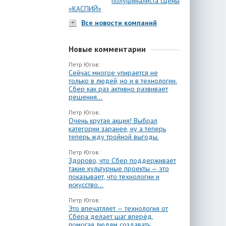
полуфиналиста сцены
«КАСПИЙ»
Все новости компаний
Новые комментарии
Петр Югов:
Сейчас многое упирается не
только в людей, но и в технологии.
Сбер как раз активно развивает
решения...
Петр Югов:
Очень крутая акция! Выбрал
категории заранее, ну а теперь
теперь жду тройной выгоды.
Петр Югов:
Здорово, что Сбер поддерживает
такие культурные проекты — это
показывает, что технологии и
искусство...
Петр Югов:
Это впечатляет — технология от
Сбера делает шаг вперёд,
помогая людям создавать