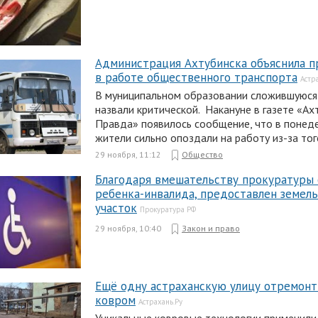
Администрация Ахтубинска объяснила п
в работе общественного транспорта
Астр
В муниципальном образовании сложившуюся
назвали критической. Накануне в газете «Ах
Правда» появилось сообщение, что в понед
жители сильно опоздали на работу из-за тог
29 ноября, 11:12
Общество
Благодаря вмешательству прокуратуры
ребенка-инвалида, предоставлен земел
участок
Прокуратура РФ
29 ноября, 10:40
Закон и право
Ещё одну астраханскую улицу отремонт
ковром
Астрахань.Ру