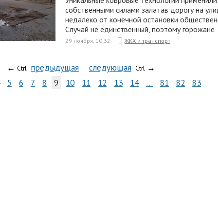
Уникальные ковровые технологии применили
собственными силами залатав дорогу на ули
недалеко от конечной остановки обществен
Случай не единственный, поэтому горожане
29 ноября, 10:32
ЖКХ и транспорт
←
предыдущая
следующая
→
Ctrl
Ctrl
5
6
7
8
9
10
11
12
13
14
…
81
82
83