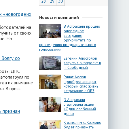
28
29
30
х «новогодних
Новости компаний
В Астрахани прошло
аботодателей на
очередное
лучить от своих
заседание
но. Но
оргкомитета по
проведению предварительного
голосования
 Волгу со
Евгений Апостолов
запустил экопроект в
п. Свободный
 роты ДПС
автопатруля по
Ринат Аюпов
приобрел аппарат,
гда их внимание
который спас жизнь
а. В пресс-
астраханке с ОВЗ
В Астрахани
стартовала акция
«Один особенный
ь признан
день»
К жителям с. Козлово
будет приезжать