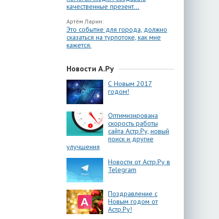
качественные презент...
Артём Ларин:
Это событие для города, должно
сказаться на турпотоке, как мне
кажется.
Новости А.Ру
С Новым 2017
годом!
Оптимизирована
скорость работы
сайта Астр.Ру, новый
поиск и другие
улучшения
Новости от Астр.Ру в
Telegram
Поздравление с
Новым годом от
Астр.Ру!