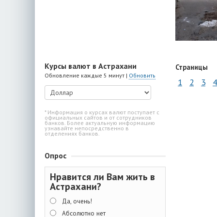
Курсы валют в Астрахани
Страницы
Обновление каждые 5 минут |
Обновить
1
2
3
4
* Информация о курсах валют поступает с
официальных сайтов и от сотрудников
банков. Более актуальную информацию
узнавайте непосредственно в
отделениях банков.
Опрос
Нравится ли Вам жить в
Астрахани?
Да, очень!
Абсолютно нет