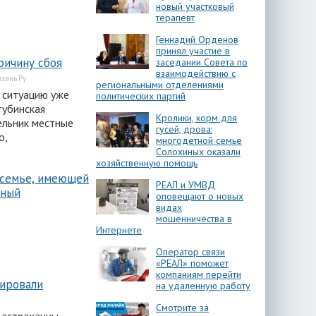
новый участковый
терапевт
Геннадий Орденов
принял участие в
ричину сбоя
заседании Совета по
взаимодействию с
ахань.Ру
региональными отделениями
 ситуацию уже
политических партий
тубинская
Кролики, корм для
ельник местные
гусей, дрова:
о,
многодетной семье
Солохиных оказали
хозяйственную помощь
 семье, имеющей
РЕАЛ и УМВД
ьный
оповещают о новых
видах
мошенничества в
Интернете
Оператор связи
«РЕАЛ» поможет
компаниям перейти
ировали
на удаленную работу
Смотрите за