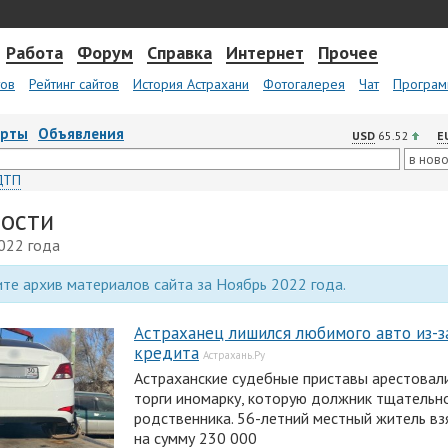
Работа
Форум
Справка
Интернет
Прочее
тов
Рейтинг сайтов
История Астрахани
Фотогалерея
Чат
Програм
арты
Объявления
USD
65.52
E
ДТП
вости
022 года
те архив материалов сайта за Ноябрь 2022 года.
Астраханец лишился любимого авто из-з
кредита
Астрахань.Ру
Астраханские судебные приставы арестовали
торги иномарку, которую должник тщательно
родственника. 56-летний местный житель вз
на сумму 230 000