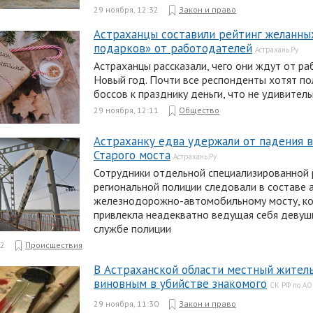
29 ноября, 12:32
Закон и право
Астраханцы составили рейтинг желанны
подарков» от работодателей
Астрахань.Ру
Астраханцы рассказали, чего они ждут от р
Новый год. Почти все респонденты хотят по
боссов к празднику деньги, что не удивитель
29 ноября, 12:11
Общество
Астраханку едва удержали от падения в
Старого моста
Астрахань.Ру
Сотрудники отдельной специализированной
региональной полиции следовали в составе 
железнодорожно-автомобильному мосту, ко
привлекла неадекватно ведущая себя девушк
службе полиции
32
Происшествия
В Астраханской области местный жител
виновным в убийстве знакомого
СК РФ по АО
29 ноября, 11:30
Закон и право