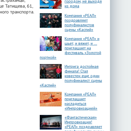
 астраханцы,
городом, не выходя
це Татищева, 61,
из дома
ного транспорта.
Компания «РЕАЛ»
поздравляет
полуфиналистов
сцены «Каспий»
Компания «РЕАЛ» и
шьет, и вяжет, и …
приглашает на
фестиваль «Золотой
портной»
Интрига достойная
финала! Стал
известен еще один
полуфиналист сцены
«Каспий»
Компания «РЕАЛ»
приглашает
насладиться
«Импровизацией»
«Фантастическая»
Импровизация!
«РЕАЛ» поздравляет