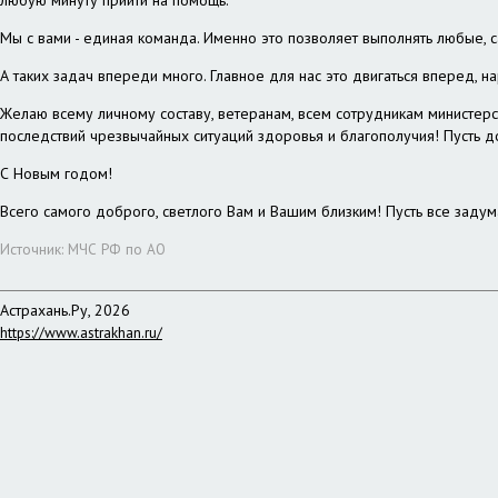
любую минуту прийти на помощь.
Мы с вами - единая команда. Именно это позволяет выполнять любые, 
А таких задач впереди много. Главное для нас это двигаться вперед, 
Желаю всему личному составу, ветеранам, всем сотрудникам министерс
последствий чрезвычайных ситуаций здоровья и благополучия! Пусть д
С Новым годом!
Всего самого доброго, светлого Вам и Вашим близким! Пусть все задум
Источник: МЧС РФ по АО
Астрахань.Ру, 2026
https://www.astrakhan.ru/