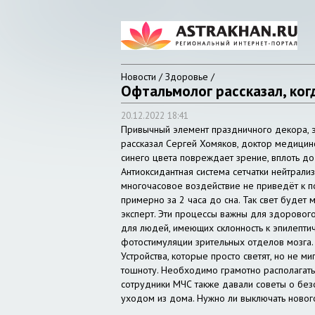
Новости / Здоровье /
Офтальмолог рассказал, ког
20.12.2022 18:41
Привычный элемент праздничного декора, эл
рассказал Сергей Хомяков, доктор медицинс
синего цвета повреждает зрение, вплоть до 
Антиоксидантная система сетчатки нейтрали
многочасовое воздействие не приведёт к п
примерно за 2 часа до сна. Так свет будет
эксперт. Эти процессы важны для здорового
для людей, имеющих склонность к эпилепти
фотостимуляции зрительных отделов мозга. 
Устройства, которые просто светят, но не м
тошноту. Необходимо грамотно располагать
сотрудники МЧС также давали советы о безо
уходом из дома. Нужно ли выключать ново