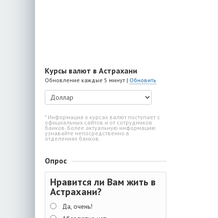
Курсы валют в Астрахани
Обновление каждые 5 минут |
Обновить
* Информация о курсах валют поступает с
официальных сайтов и от сотрудников
банков. Более актуальную информацию
узнавайте непосредственно в
отделениях банков.
Опрос
Нравится ли Вам жить в
Астрахани?
Да, очень!