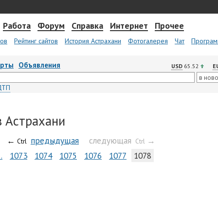
Работа
Форум
Справка
Интернет
Прочее
тов
Рейтинг сайтов
История Астрахани
Фотогалерея
Чат
Програм
арты
Объявления
USD
65.52
E
ДТП
в Астрахани
←
предыдущая
следующая
→
Ctrl
Ctrl
…
1073
1074
1075
1076
1077
1078