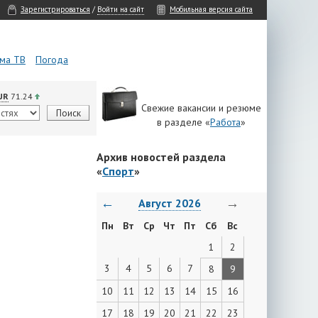
Зарегистрироваться
/
Войти на сайт
Мобильная версия сайта
ма ТВ
Погода
UR
71.24
Свежие вакансии и резюме
в разделе «
Работа
»
Архив новостей раздела
«
Спорт
»
←
→
Август 2026
Пн
Вт
Ср
Чт
Пт
Сб
Вс
1
2
3
4
5
6
7
8
9
10
11
12
13
14
15
16
17
18
19
20
21
22
23