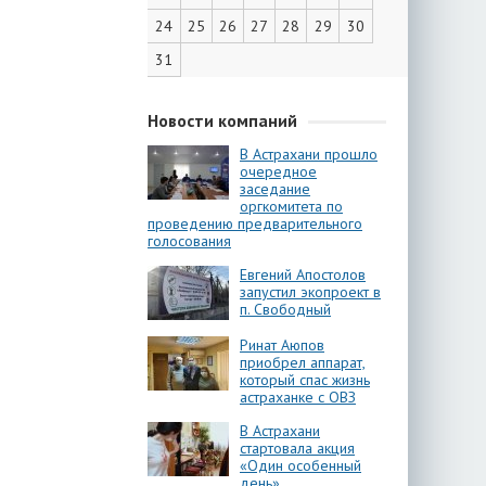
24
25
26
27
28
29
30
31
Новости компаний
В Астрахани прошло
очередное
заседание
оргкомитета по
проведению предварительного
голосования
Евгений Апостолов
запустил экопроект в
п. Свободный
Ринат Аюпов
приобрел аппарат,
который спас жизнь
астраханке с ОВЗ
В Астрахани
стартовала акция
«Один особенный
день»