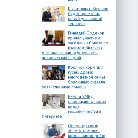
К жителям с. Козлово
будет приезжать
новый участковый
терапевт
Геннадий Орденов
принял участие в
заседании Совета по
взаимодействию с
региональными отделениями
политических партий
Кролики, корм для
гусей, дрова:
многодетной семье
Солохиных оказали
хозяйственную помощь
РЕАЛ и УМВД
оповещают о новых
видах
мошенничества в
Интернете
Оператор связи
«РЕАЛ» поможет
компаниям перейти