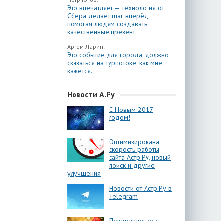
Это впечатляет — технология от
Сбера делает шаг вперёд,
помогая людям создавать
качественные презент...
Артём Ларин:
Это событие для города, должно
сказаться на турпотоке, как мне
кажется.
Новости А.Ру
С Новым 2017
годом!
Оптимизирована
скорость работы
сайта Астр.Ру, новый
поиск и другие
улучшения
Новости от Астр.Ру в
Telegram
Поздравление с