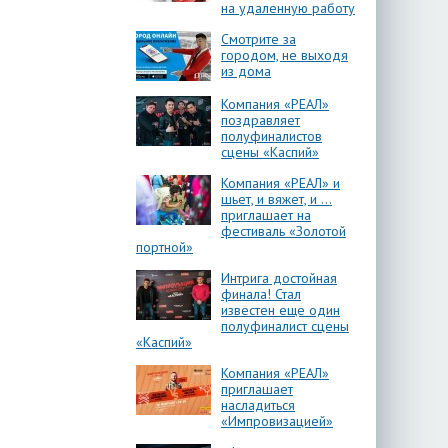
на удаленную работу
Смотрите за
городом, не выходя
из дома
Компания «РЕАЛ»
поздравляет
полуфиналистов
сцены «Каспий»
Компания «РЕАЛ» и
шьет, и вяжет, и …
приглашает на
фестиваль «Золотой
портной»
Интрига достойная
финала! Стал
известен еще один
полуфиналист сцены
«Каспий»
Компания «РЕАЛ»
приглашает
насладиться
«Импровизацией»