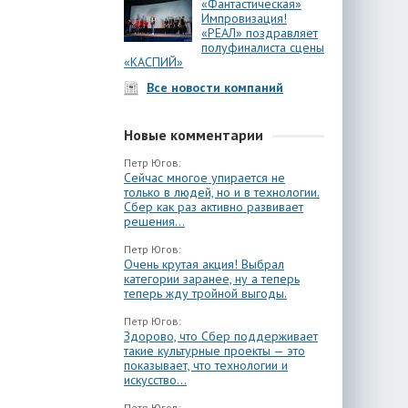
«Фантастическая»
Импровизация!
«РЕАЛ» поздравляет
полуфиналиста сцены
«КАСПИЙ»
Все новости компаний
Новые комментарии
Петр Югов:
Сейчас многое упирается не
только в людей, но и в технологии.
Сбер как раз активно развивает
решения...
Петр Югов:
Очень крутая акция! Выбрал
категории заранее, ну а теперь
теперь жду тройной выгоды.
Петр Югов:
Здорово, что Сбер поддерживает
такие культурные проекты — это
показывает, что технологии и
искусство...
Петр Югов: