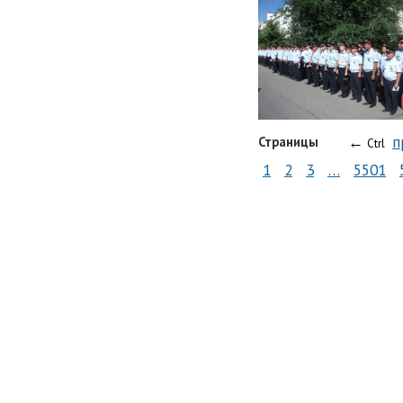
←
п
Страницы
Ctrl
1
2
3
…
5501