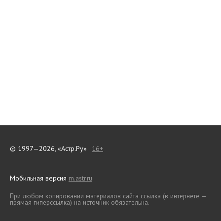
© 1997—2026, «Астр.Ру»
16+
Мобильная версия
m.astr.ru
При любом копировании материалов сайта ссылка (в интернете —
прямая гиперссылка) на источник обязательна.