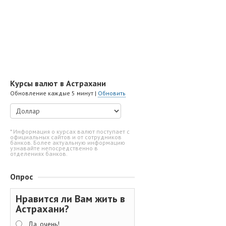
Курсы валют в Астрахани
Обновление каждые 5 минут |
Обновить
* Информация о курсах валют поступает с
официальных сайтов и от сотрудников
банков. Более актуальную информацию
узнавайте непосредственно в
отделениях банков.
Опрос
Нравится ли Вам жить в
Астрахани?
Да, очень!