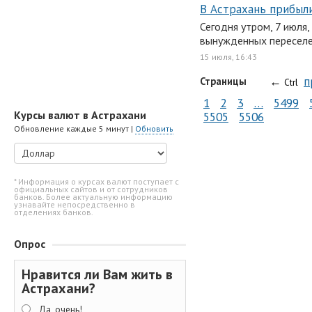
В Астрахань прибыл
Сегодня утром, 7 июля
вынужденных переселе
15 июля, 16:43
←
п
Страницы
Ctrl
1
2
3
…
5499
Курсы валют в Астрахани
5505
5506
Обновление каждые 5 минут |
Обновить
* Информация о курсах валют поступает с
официальных сайтов и от сотрудников
банков. Более актуальную информацию
узнавайте непосредственно в
отделениях банков.
Опрос
Нравится ли Вам жить в
Астрахани?
Да, очень!