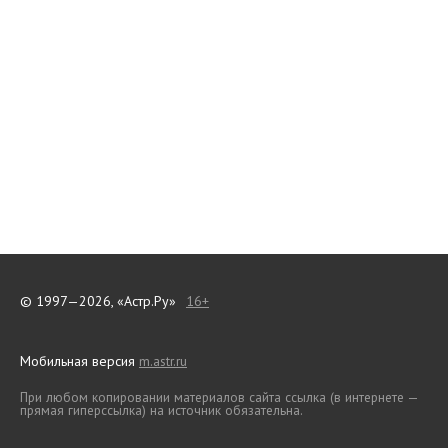
© 1997—2026, «Астр.Ру»
16+
Мобильная версия
m.astr.ru
При любом копировании материалов сайта ссылка (в интернете —
прямая гиперссылка) на источник обязательна.