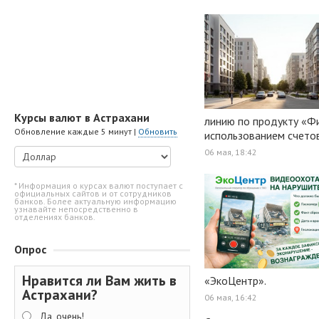
Курсы валют в Астрахани
линию по продукту «Ф
Обновление каждые 5 минут |
Обновить
использованием счето
06 мая, 18:42
* Информация о курсах валют поступает с
официальных сайтов и от сотрудников
банков. Более актуальную информацию
узнавайте непосредственно в
отделениях банков.
Опрос
Нравится ли Вам жить в
«ЭкоЦентр».
Астрахани?
06 мая, 16:42
Да, очень!