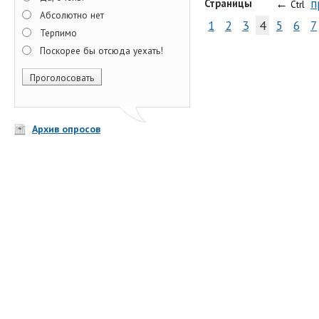
←
п
Страницы
Ctrl
Абсолютно нет
1
2
3
4
5
6
7
Терпимо
Поскорее бы отсюда уехать!
Архив опросов