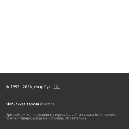
© 1997—2026, «Астр.Ру»
16+
Мобильная версия
m.astr.ru
При любом копировании материалов сайта ссылка (в интернете —
прямая гиперссылка) на источник обязательна.