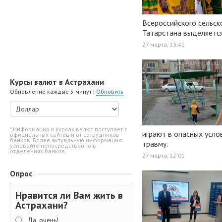
Всероссийского сельск
Татарстана выделяется
27 марта, 13:41
Курсы валют в Астрахани
Обновление каждые 5 минут |
Обновить
* Информация о курсах валют поступает с
играют в опасных усло
официальных сайтов и от сотрудников
банков. Более актуальную информацию
травму.
узнавайте непосредственно в
отделениях банков.
27 марта, 12:01
Опрос
Нравится ли Вам жить в
Астрахани?
Да, очень!