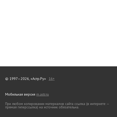
© 1997—2026, «Астр.Ру»
16+
Мобильная версия
m.astr.ru
При любом копировании материалов сайта ссылка (в интернете —
прямая гиперссылка) на источник обязательна.