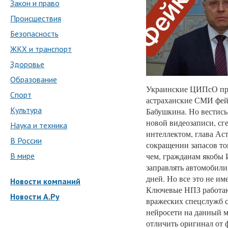
Закон и право
Происшествия
Безопасность
ЖКХ и транспорт
Здоровье
Образование
Украинские ЦИПсО пр
Спорт
астраханские СМИ фей
Культура
Бабушкина. Но вестись
новой видеозаписи, с
Наука и техника
интеллектом, глава Ас
В России
сокращении запасов то
В мире
чем, гражданам якобы
заправлять автомобили
дней. Но все это не им
Новости компаний
Ключевые НПЗ работаю
Новости А.Ру
вражеских спецслужб с
нейросети на данный м
отличить оригинал от 