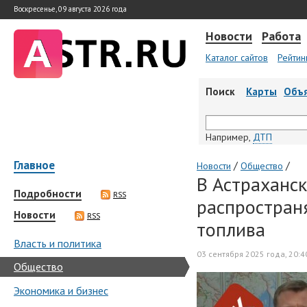
Воскресенье, 09 августа 2026 года
Новости
Работа
Каталог сайтов
Рейтин
Поиск
Карты
Объ
Например,
ДТП
Главное
/
/
Новости
Общество
В Астраханс
Подробности
RSS
распространя
Новости
RSS
топлива
Власть и политика
03 сентября 2025 года, 20:4
Общество
Экономика и бизнес