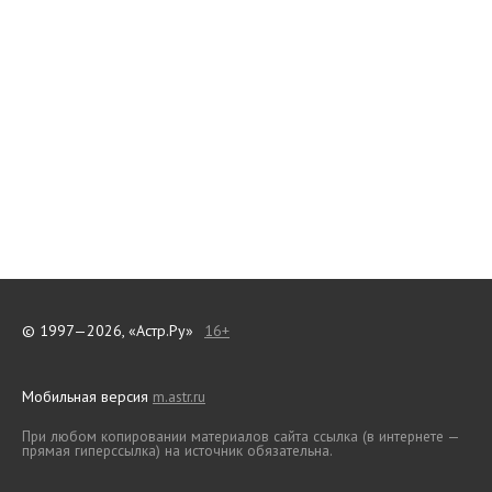
© 1997—2026, «Астр.Ру»
16+
Мобильная версия
m.astr.ru
При любом копировании материалов сайта ссылка (в интернете —
прямая гиперссылка) на источник обязательна.