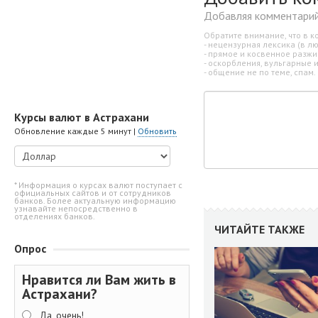
Добавляя комментарий
Обратите внимание, что в к
- нецензурная лексика (в л
- прямое и косвенное разж
- оскорбления, вульгарные 
- общение не по теме, спам.
Курсы валют в Астрахани
Обновление каждые 5 минут |
Обновить
* Информация о курсах валют поступает с
официальных сайтов и от сотрудников
банков. Более актуальную информацию
узнавайте непосредственно в
отделениях банков.
ЧИТАЙТЕ ТАКЖЕ
Опрос
Нравится ли Вам жить в
Астрахани?
Да, очень!