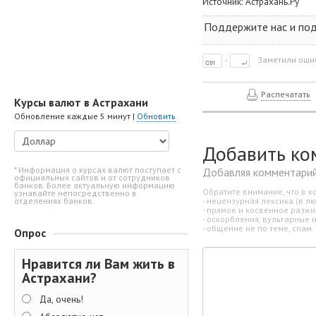
Источник:
Астрахань.Ру
Поддержите нас и поде
Заметили ошиб
Распечатать
Курсы валют в Астрахани
Обновление каждые 5 минут |
Обновить
Добавить ко
* Информация о курсах валют поступает с
Добавляя комментарий
официальных сайтов и от сотрудников
банков. Более актуальную информацию
Обратите внимание, что в к
узнавайте непосредственно в
- нецензурная лексика (в л
отделениях банков.
- прямое и косвенное разж
- оскорбления, вульгарные 
- общение не по теме, спам.
Опрос
Нравится ли Вам жить в
Астрахани?
Да, очень!