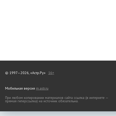
© 1997—2026, «Астр.Ру»
16+
Мобильная версия
m.astr.ru
При любом копировании материалов сайта ссылка (в интернете —
прямая гиперссылка) на источник обязательна.