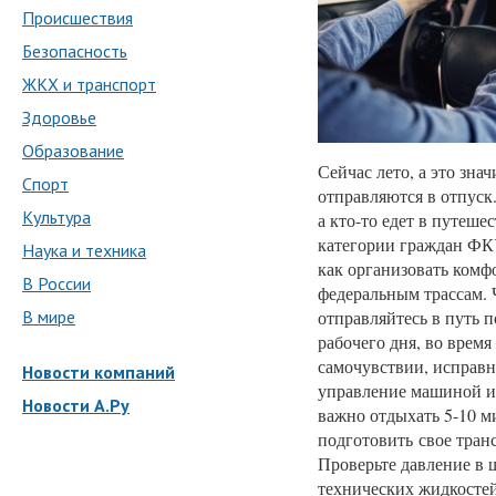
Происшествия
Безопасность
ЖКХ и транспорт
Здоровье
Образование
Сейчас лето, а это зна
Спорт
отправляются в отпуск
Культура
а кто-то едет в путеше
категории граждан ФК
Наука и техника
как организовать комф
В России
федеральным трассам. 
В мире
отправляйтесь в путь 
рабочего дня, во врем
самочувствии, исправн
Новости компаний
управление машиной и 
Новости А.Ру
важно отдыхать 5-10 м
подготовить свое тран
Проверьте давление в 
технических жидкостей