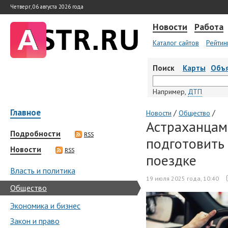
Четверг, 06 августа 2026 года
Новости
Работа
Каталог сайтов
Рейтин
Поиск
Карты
Объ
Например,
ДТП
Главное
/
/
Новости
Общество
Астраханцам 
Подробности
RSS
подготовить
Новости
RSS
поездке
Власть и политика
19 июля 2025 года, 10:40
Общество
Экономика и бизнес
Закон и право