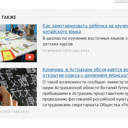
 ТАКЖЕ
Как замотивировать ребенка на изуче
китайского языка
В школах по изучению восточных языков с
детских курсов.
10 февраля 2020 года, 14:51
Коничива: в Астрахани обсуждается в
открытия класса с изучением японског
О такой возможности сообщил министр о
науки Астраханской области Виталий Гутма
прибывшими в Астрахань представители о
проведению фестивалей российской культу
сотрудниками секретариата Общества «Ро
я 2015 года, 16:31