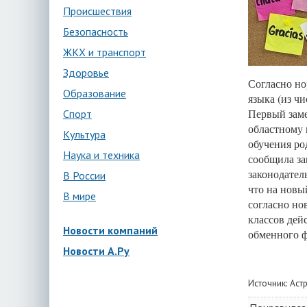
Происшествия
Безопасность
ЖКХ и транспорт
Здоровье
Согласно но
Образование
языка (из ч
Первый заме
Спорт
областному 
Культура
обучения ро
Наука и техника
сообщила за
законодател
В России
что на новы
В мире
согласно но
классов дей
Новости компаний
обменного 
Новости А.Ру
Источник:
Аст