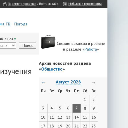
Зарегистрироваться
/
Войти на сайт
Мобильная версия сайта
ма ТВ
Погода
UR
71.24
Свежие вакансии и резюме
в разделе «
Работа
»
Архив новостей раздела
 изучения
«
Общество
»
←
→
Август 2026
Пн
Вт
Ср
Чт
Пт
Сб
Вс
1
2
3
4
5
6
7
8
9
10
11
12
13
14
15
16
17
18
19
20
21
22
23