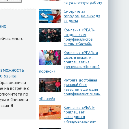
на удаленную работу
Смотрите за
городом, не выходя
из дома
ние
Компания «РЕАЛ»
поздравляет
ейчас много
полуфиналистов
сцены «Каспий»
Компания «РЕАЛ» и
шьет, и вяжет, и …
приглашает на
фестиваль «Золотой
озможность
портной»
о языка
Интрига достойная
бразования и
финала! Стал
н на встрече с
известен еще один
ргкомитета по
полуфиналист сцены
«Каспий»
ры в Японии и
ссия-Я
Компания «РЕАЛ»
приглашает
насладиться
«Импровизацией»