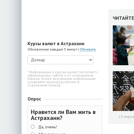
ЧИТАЙТЕ
Курсы валют в Астрахани
Обновление каждые 5 минут |
Обновить
* Информация о курсах валют поступает с
официальных сайтов и от сотрудников
банков. Более актуальную информацию
узнавайте непосредственно в
отделениях банков.
Опрос
Нравится ли Вам жить в
Астрахани?
23 апрел
Да, очень!