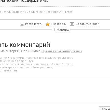
 материал? Поддержите нас:
аметили ошибку? Выделите её и нажмите Ctrl+Enter
Распечатать
В закладки
Добавить в блог
↑
Наверх
ить комментарий
омментарий, я принимаю
.
Правила комментирования
ание, что в комментариях в том числе запрещаются:
лексика (в любом виде);
свенное разжигание межнациональной и иной розни;
 вульгарные и непристойные реплики;
о теме, спам.