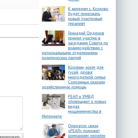
К жителям с. Козлово
будет приезжать
новый участковый
терапевт
Геннадий Орденов
принял участие в
заседании Совета по
взаимодействию с
региональными отделениями
политических партий
Кролики, корм для
гусей, дрова:
многодетной семье
Солохиных оказали
хозяйственную помощь
РЕАЛ и УМВД
оповещают о новых
видах
мошенничества в
Интернете
Оператор связи
«РЕАЛ» поможет
компаниям перейти