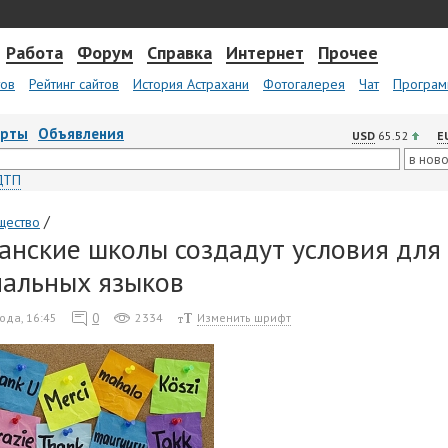
Работа
Форум
Справка
Интернет
Прочее
тов
Рейтинг сайтов
История Астрахани
Фотогалерея
Чат
Програм
арты
Объявления
USD
65.52
E
ДТП
/
щество
анские школы создадут условия для
альных языков
0
ода, 16:45
2334
Изменить шрифт