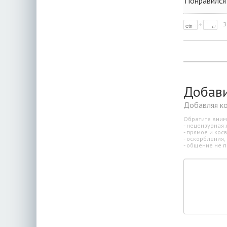
Понравился
З
Добав
Добавляя к
Обратите вним
- нецензурная 
- прямое и ко
- оскорбления,
- общение не п