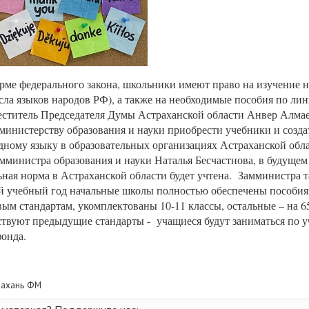
рме федерального закона, школьники имеют право на изучение 
исла языков народов РФ), а также на необходимые пособия по лин
ститель Председателя Думы Астраханской области Анвер Алма
министерству образования и науки приобрести учебники и созда
дному языку в образовательных организациях Астраханской обл
мминистра образования и науки Наталья Бесчастнова, в будущем
ьная норма в Астраханской области будет учтена. Замминистра т
й учебный год начальные школы полностью обеспечены пособия
вым стандартам, укомплектованы 10-11 классы, остальные – на 6
ствуют предыдущие стандарты - учащиеся будут заниматься по 
фонда.
рахань ФМ