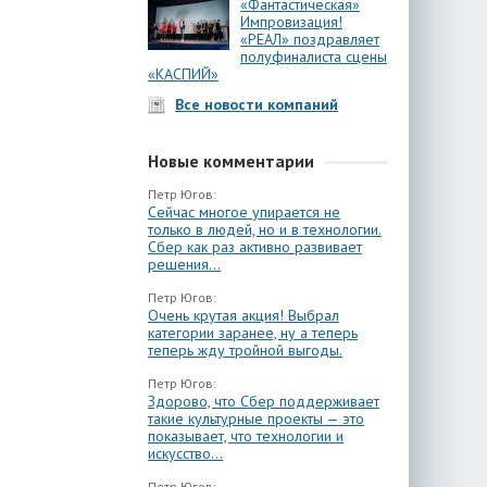
«Фантастическая»
Импровизация!
«РЕАЛ» поздравляет
полуфиналиста сцены
«КАСПИЙ»
Все новости компаний
Новые комментарии
Петр Югов:
Сейчас многое упирается не
только в людей, но и в технологии.
Сбер как раз активно развивает
решения...
Петр Югов:
Очень крутая акция! Выбрал
категории заранее, ну а теперь
теперь жду тройной выгоды.
Петр Югов:
Здорово, что Сбер поддерживает
такие культурные проекты — это
показывает, что технологии и
искусство...
Петр Югов: