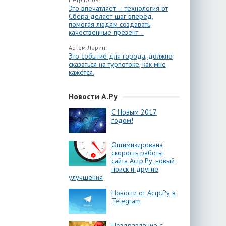
Это впечатляет — технология от
Сбера делает шаг вперёд,
помогая людям создавать
качественные презент...
Артём Ларин:
Это событие для города, должно
сказаться на турпотоке, как мне
кажется.
Новости А.Ру
С Новым 2017
годом!
Оптимизирована
скорость работы
сайта Астр.Ру, новый
поиск и другие
улучшения
Новости от Астр.Ру в
Telegram
Поздравление с