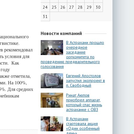
24
25
26
27
28
29
30
31
Новости компаний
национального
гвистике.
В Астрахани прошло
очередное
ев рекомендовал
заседание
ть условия для
оргкомитета по
проведению предварительного
асти. Как
голосования
 году
акже отметила,
Евгений Апостолов
запустил экопроект в
ми. На 100%,
п. Свободный
5%. Для средних
учебникам
Ринат Аюпов
приобрел аппарат,
который спас жизнь
астраханке с ОВЗ
В Астрахани
стартовала акция
«Один особенный
день»