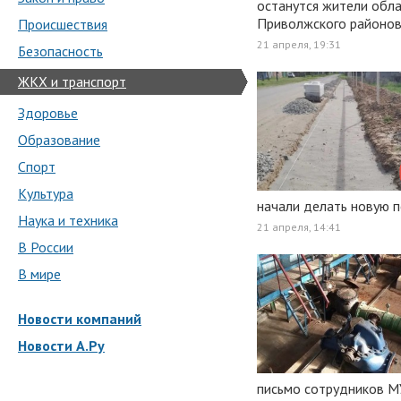
останутся жители обла
Приволжского районов
Происшествия
21 апреля, 19:31
Безопасность
ЖКХ и транспорт
Здоровье
Образование
Спорт
Культура
начали делать новую 
Наука и техника
21 апреля, 14:41
В России
В мире
Новости компаний
Новости А.Ру
письмо сотрудников М