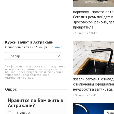
парковку - просто оста
Сегодня речь пойдет о
Трусовском районе, гд
превратила
21 апреля, 10:42
Курсы валют в Астрахани
Обновление каждые 5 минут |
Обновить
* Информация о курсах валют поступает с
официальных сайтов и от сотрудников
банков. Более актуальную информацию
узнавайте непосредственно в
отделениях банков.
ждали сегодня, отклад
отключения официально
Опрос
неудобства затянутся.
20 апреля, 22:41
Нравится ли Вам жить в
Астрахани?
Да, очень!