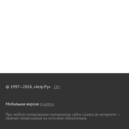
© 1997—2026, «Астр.Ру»
16+
Мобильная версия
m.astr.ru
При любом копировании материалов сайта ссылка (в интернете —
прямая гиперссылка) на источник обязательна.