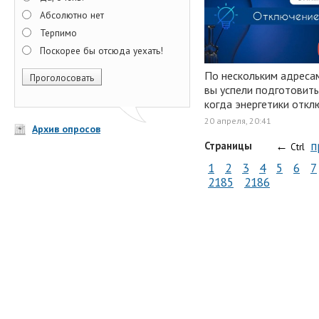
Абсолютно нет
Терпимо
Поскорее бы отсюда уехать!
По нескольким адресам
вы успели подготовить
когда энергетики откл
20 апреля, 20:41
Архив опросов
←
п
Страницы
Ctrl
1
2
3
4
5
6
7
2185
2186