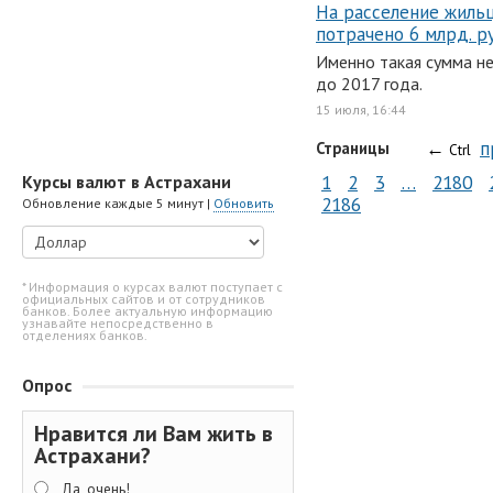
На расселение жиль
потрачено 6 млрд. р
Именно такая сумма н
до 2017 года.
15 июля, 16:44
←
п
Страницы
Ctrl
1
2
3
…
2180
Курсы валют в Астрахани
2186
Обновление каждые 5 минут |
Обновить
* Информация о курсах валют поступает с
официальных сайтов и от сотрудников
банков. Более актуальную информацию
узнавайте непосредственно в
отделениях банков.
Опрос
Нравится ли Вам жить в
Астрахани?
Да, очень!