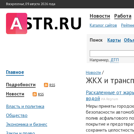
Воскресенье, 09 августа 2026 года
Новости
Работа
Каталог сайтов
Рейтин
Поиск
Карты
Объ
Например,
ДТП
Главное
/
Новости
ЖКХ и трансп
Подробности
RSS
Раскаленные от жар
Новости
RSS
водой
ИА Regnum
Меры приняты городск
Власть и политика
безопасности автомоби
Общество
полив асфальтового п
покрытие и предотврат
Экономика и бизнес
сохранить целостность
Закон и право