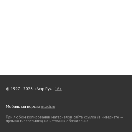
© 1997—2026, «Астр.Ру»
16+
Мобильная версия
m.astr.ru
При любом копировании материалов сайта ссылка (в интернете —
прямая гиперссылка) на источник обязательна.