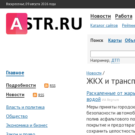
Воскресенье, 09 августа 2026 года
Новости
Работа
Каталог сайтов
Рейтин
Поиск
Карты
Объ
Например,
ДТП
Главное
/
Новости
ЖКХ и трансп
Подробности
RSS
Раскаленные от жар
Новости
RSS
водой
ИА Regnum
Меры приняты городск
Власть и политика
безопасности автомоби
Общество
полив асфальтового п
покрытие и предотврат
Экономика и бизнес
сохранить целостность
Закон и право