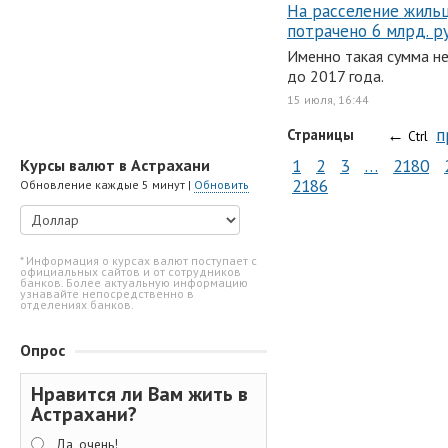
На расселение жиль
потрачено 6 млрд. р
Именно такая сумма н
до 2017 года.
15 июля, 16:44
←
п
Страницы
Ctrl
1
2
3
…
2180
Курсы валют в Астрахани
2186
Обновление каждые 5 минут |
Обновить
* Информация о курсах валют поступает с
официальных сайтов и от сотрудников
банков. Более актуальную информацию
узнавайте непосредственно в
отделениях банков.
Опрос
Нравится ли Вам жить в
Астрахани?
Да, очень!