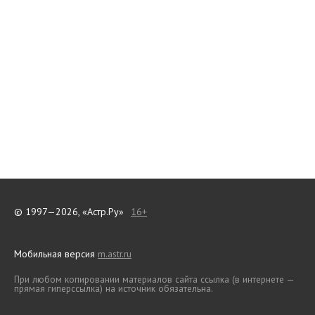
© 1997—2026, «Астр.Ру»
16+
Мобильная версия
m.astr.ru
При любом копировании материалов сайта ссылка (в интернете —
прямая гиперссылка) на источник обязательна.