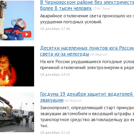
В Черноярском районе без электричест
более 8 тысяч человек
ГТРК "Лотос"
Аварийное отключение света произошло из-з
ухудшения погодных условий.
18 декабря, 17:46
Десятки населенных пунктов юга России
света из-за непогоды
ИА Regnum
На юге России ухудшившиеся погодные услов
причиной отключений электроэнергии в ряде
18 декабря, 14:15
Госдума 19 декабря защитит водителей
эвакуации
ИА Regnum
Законопроект, определяющий старт принуд
эвакуации автомобиля и вводящий штрафы з
транспортное средство автовладельцу до е
тыс.
18 декабря, 11:15