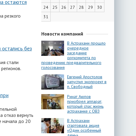
ва остаются
24
25
26
27
28
29
30
а резкого
31
Новости компаний
В Астрахани прошло
очередное
 остались без
заседание
оргкомитета по
ия стали
проведению предварительного
голосования
 регионов.
Евгений Апостолов
запустил экопроект в
п. Свободный
 при
Ринат Аюпов
приобрел аппарат,
который спас жизнь
ительной
астраханке с ОВЗ
а отказ вернуть
В Астрахани
е начала до 20
стартовала акция
«Один особенный
день»