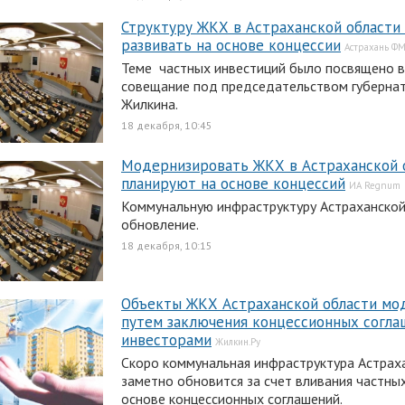
Структуру ЖКХ в Астраханской области
развивать на основе концессии
Астрахань Ф
Теме частных инвестиций было посвящено 
совещание под председательством губерна
Жилкина.
18 декабря, 10:45
Модернизировать ЖКХ в Астраханской 
планируют на основе концессий
ИА Regnum
Коммунальную инфраструктуру Астраханско
обновление.
18 декабря, 10:15
Объекты ЖКХ Астраханской области мо
путем заключения концессионных согла
инвесторами
Жилкин.Ру
Скоро коммунальная инфраструктура Астрах
заметно обновится за счет вливания частны
основе концессионных соглашений.