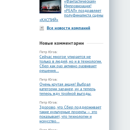
«Фантастическая»
Импровизация!
«РЕАЛ» поздравляет
полуфиналиста сцены
«КАСПИЙ»
Все новости компаний
Новые комментарии
Петр Югов:
Сейчас многое упирается не
только в людей, но и в технологии.
Сбер как раз активно развивает
решения...
Петр Югов:
Очень крутая акция! Выбрал
категории заранее, ну а теперь
теперь жду тройной выгоды.
Петр Югов:
Здорово, что Сбер поддерживает
такие культурные проекты — это
показывает, что технологии и
искусство...
Петр Югов: