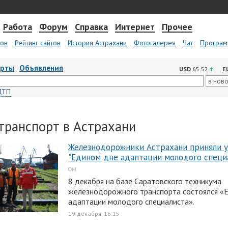
Работа
Форум
Справка
Интернет
Прочее
тов
Рейтинг сайтов
История Астрахани
Фотогалерея
Чат
Програм
арты
Объявления
USD
65.52
E
ДТП
транспорт в Астрахани
Железнодорожники Астрахани приняли у
"Едином дне адаптации молодого специ
ФМ
8 декабря на базе Саратовского техникума
железнодорожного транспорта состоялся «
адаптации молодого специалиста».
19 декабря, 16:15