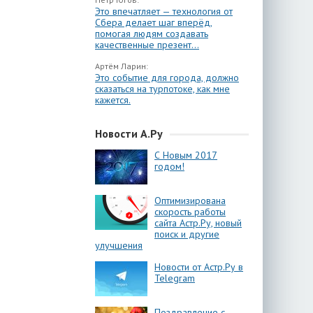
Это впечатляет — технология от
Сбера делает шаг вперёд,
помогая людям создавать
качественные презент...
Артём Ларин:
Это событие для города, должно
сказаться на турпотоке, как мне
кажется.
Новости А.Ру
С Новым 2017
годом!
Оптимизирована
скорость работы
сайта Астр.Ру, новый
поиск и другие
улучшения
Новости от Астр.Ру в
Telegram
Поздравление с