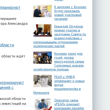
 планируют
К жителям с. Козлово
будет приезжать
М
новый участковый
вчерашнее
терапевт
тора Александра
Геннадий Орденов
принял участие в
заседании Совета по
взаимодействию с
региональными отделениями
области
политических партий
Кролики, корм для
й области ждёт
гусей, дрова:
многодетной семье
Солохиных оказали
хозяйственную помощь
РЕАЛ и УМВД
оповещают о новых
дернизируют
видах
шений с
мошенничества в
Интернете
анской области
Оператор связи
х инвестиций на
«РЕАЛ» поможет
компаниям перейти