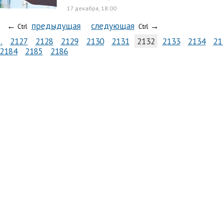
17 декабря, 18:00
←
предыдущая
следующая
→
Ctrl
Ctrl
…
2127
2128
2129
2130
2131
2132
2133
2134
21
2184
2185
2186