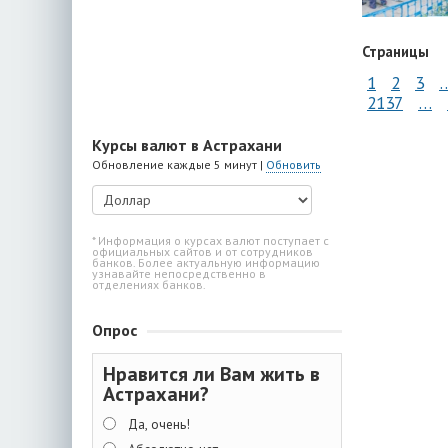
Страницы
1
2
3
2137
…
Курсы валют в Астрахани
Обновление каждые 5 минут |
Обновить
* Информация о курсах валют поступает с
официальных сайтов и от сотрудников
банков. Более актуальную информацию
узнавайте непосредственно в
отделениях банков.
Опрос
Нравится ли Вам жить в
Астрахани?
Да, очень!