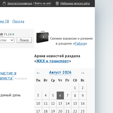
Зарегистрироваться
/
Войти на сайт
Мобильная версия сайта
ма ТВ
Погода
UR
71.24
Свежие вакансии и резюме
в разделе «
Работа
»
Архив новостей раздела
«
ЖКХ и транспорт
»
←
→
Август 2026
частие в
алиста"
Астрахань
Пн
Вт
Ср
Чт
Пт
Сб
Вс
1
2
Единый день
3
4
5
6
7
8
9
10
11
12
13
14
15
16
17
18
19
20
21
22
23