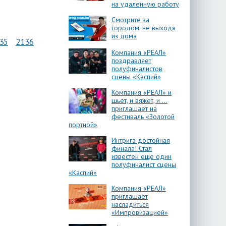
на удаленную работу
Смотрите за
городом, не выходя
из дома
35
2136
Компания «РЕАЛ»
поздравляет
полуфиналистов
сцены «Каспий»
Компания «РЕАЛ» и
шьет, и вяжет, и …
приглашает на
фестиваль «Золотой
портной»
Интрига достойная
финала! Стал
известен еще один
полуфиналист сцены
«Каспий»
Компания «РЕАЛ»
приглашает
насладиться
«Импровизацией»