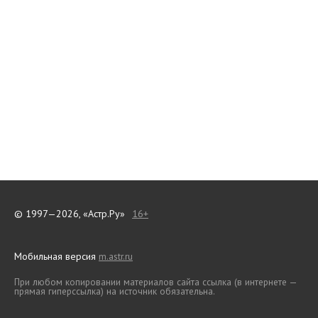
© 1997—2026, «Астр.Ру»
16+
Мобильная версия
m.astr.ru
При любом копировании материалов сайта ссылка (в интернете —
прямая гиперссылка) на источник обязательна.