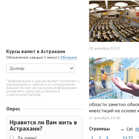
18 декабря, 10:15
Курсы валют в Астрахани
Обновление каждые 5 минут |
Обновить
* Информация о курсах валют поступает с
официальных сайтов и от сотрудников
банков. Более актуальную информацию
узнавайте непосредственно в
отделениях банков.
области заметно обнов
Опрос
инвестиций на основе 
17 декабря, 18:00
Нравится ли Вам жить в
Астрахани?
←
п
Страницы
Ctrl
1
2
3
…
2127
Да, очень!