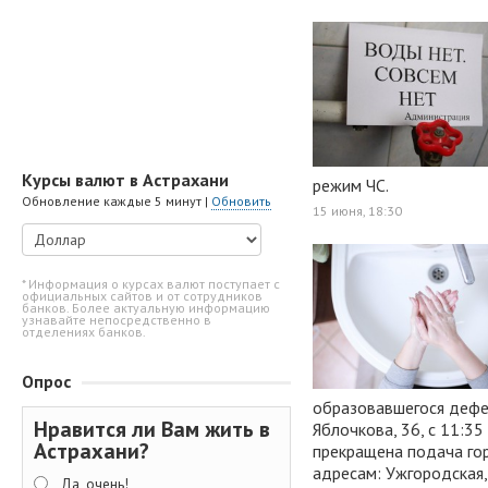
Курсы валют в Астрахани
режим ЧС.
Обновление каждые 5 минут |
Обновить
15 июня, 18:30
* Информация о курсах валют поступает с
официальных сайтов и от сотрудников
банков. Более актуальную информацию
узнавайте непосредственно в
отделениях банков.
Опрос
образовавшегося дефек
Нравится ли Вам жить в
Яблочкова, 36, с 11:3
Астрахани?
прекращена подача го
адресам: Ужгородская, 
Да, очень!