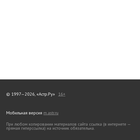
© 1997—2026, «Астр.Ру»
16+
Мобильная версия
m.astr.ru
При любом копировании материалов сайта ссылка (в интернете —
прямая гиперссылка) на источник обязательна.