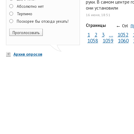
руки. В самом центре г
Абсолютно нет
они установили
Терпимо
16 июня, 18:51
Поскорее бы отсюда уехать!
←
п
Страницы
Ctrl
1
2
3
…
1052
1058
1059
1060
Архив опросов