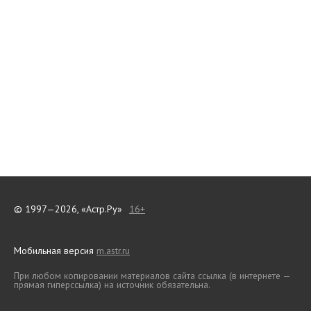
© 1997—2026, «Астр.Ру»
16+
Мобильная версия
m.astr.ru
При любом копировании материалов сайта ссылка (в интернете —
прямая гиперссылка) на источник обязательна.