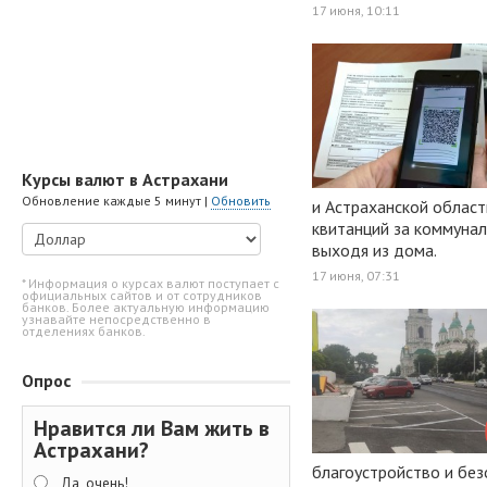
17 июня, 10:11
Курсы валют в Астрахани
Обновление каждые 5 минут |
Обновить
и Астраханской област
квитанций за коммунал
выходя из дома.
17 июня, 07:31
* Информация о курсах валют поступает с
официальных сайтов и от сотрудников
банков. Более актуальную информацию
узнавайте непосредственно в
отделениях банков.
Опрос
Нравится ли Вам жить в
Астрахани?
благоустройство и бе
Да, очень!