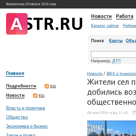
Воскресенье, 09 августа 2026 года
Новости
Работа
Каталог сайтов
Рейтин
Поиск
Карты
Объ
Например,
ДТП
Главное
/
Новости
ЖКХ и транспо
Жители сел 
Подробности
RSS
добились во
Новости
RSS
общественно
Власть и политика
06 мая 2026 года, 12:41
Общество
Экономика и бизнес
Закон и право