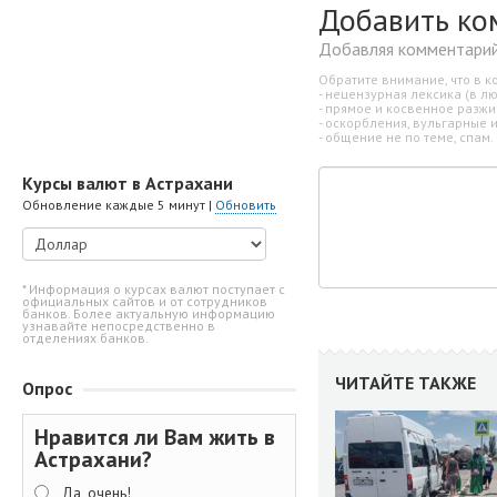
Добавить ко
Добавляя комментарий
Обратите внимание, что в к
- нецензурная лексика (в л
- прямое и косвенное разж
- оскорбления, вульгарные 
- общение не по теме, спам.
Курсы валют в Астрахани
Обновление каждые 5 минут |
Обновить
* Информация о курсах валют поступает с
официальных сайтов и от сотрудников
банков. Более актуальную информацию
узнавайте непосредственно в
отделениях банков.
ЧИТАЙТЕ ТАКЖЕ
Опрос
Нравится ли Вам жить в
Астрахани?
Да, очень!