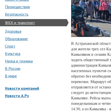
Происшествия
Безопасность
ЖКХ и транспорт
Здоровье
Образование
В Астраханской област
Спорт
для жители трех сел К
Культура
Камызяком и селами Ка
ходить общественный 
Наука и техника
администрация Камызяк
В России
населенных пунктов см
В мире
обратно без необходим
перевозки. Маршрут об
отправляется от остано
Новости компаний
следует до автостанци
Новости А.Ру
Камызяке. Рейсы выпо
понедельникам и четвер
14:30, а из Камызяка -