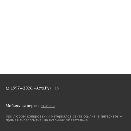
© 1997—2026, «Астр.Ру»
16+
Мобильная версия
m.astr.ru
При любом копировании материалов сайта ссылка (в интернете —
прямая гиперссылка) на источник обязательна.