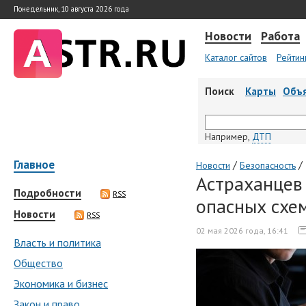
Понедельник, 10 августа 2026 года
Новости
Работа
Каталог сайтов
Рейтин
Поиск
Карты
Объ
Например,
ДТП
Главное
/
/
Новости
Безопасность
Астраханцев
Подробности
RSS
опасных схе
Новости
RSS
02 мая 2026 года, 16:41
Власть и политика
Общество
Экономика и бизнес
Закон и право