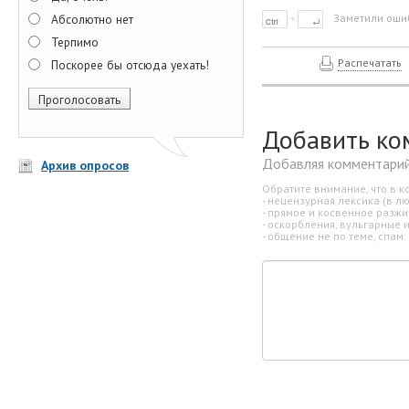
Абсолютно нет
Заметили ошиб
Терпимо
Распечатать
Поскорее бы отсюда уехать!
Добавить ко
Добавляя комментарий
Архив опросов
Обратите внимание, что в к
- нецензурная лексика (в л
- прямое и косвенное разж
- оскорбления, вульгарные 
- общение не по теме, спам.