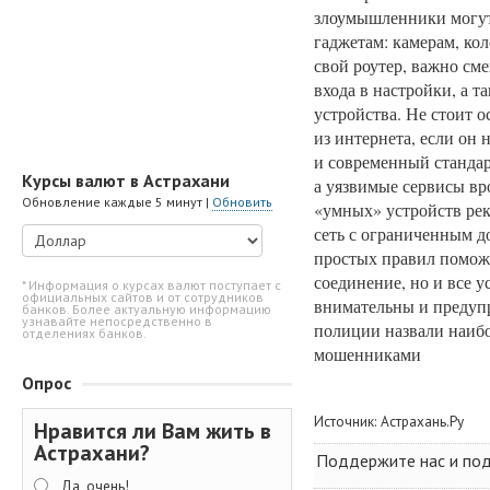
злоумышленники могут
гаджетам: камерам, ко
свой роутер, важно см
входа в настройки, а 
устройства. Не стоит 
из интернета, если он
и современный станда
Курсы валют в Астрахани
а уязвимые сервисы вр
Обновление каждые 5 минут |
Обновить
«умных» устройств рек
сеть с ограниченным д
простых правил поможе
соединение, но и все у
* Информация о курсах валют поступает с
официальных сайтов и от сотрудников
внимательны и предупр
банков. Более актуальную информацию
узнавайте непосредственно в
полиции назвали наибо
отделениях банков.
мошенниками
Опрос
Источник:
Астрахань.Ру
Нравится ли Вам жить в
Астрахани?
Поддержите нас и поде
Да, очень!