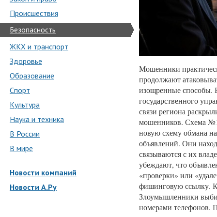
Происшествия
Безопасность
ЖКХ и транспорт
Здоровье
Мошенники практическ
Образование
продолжают атаковыват
изощренные способы. 
Спорт
государственного упр
Культура
связи региона раскры
Наука и техника
мошенников. Схема №
новую схему обмана на
В России
объявлений. Они нахо
В мире
связываются с их влад
убеждают, что объявлен
Новости компаний
«проверки» или «удал
фишинговую ссылку. К
Новости А.Ру
Злоумышленники выбир
номерами телефонов. П