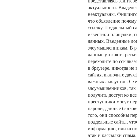
представляясь заинтер
актуальности. Владелец
неактуальны. Фишинго
что объявление почему
ссылку. Поддельный са
известной площадки, г
данных. Введенные лог
злоумышленникам. В рез
данные утекают третьи
переходите по ссылкам
в браузере, никогда н
сайтах, включите двух
важных аккаунтов. Схе
злоумышленников, так 
получить доступ ко вс
преступники могут пер
пароли, данные банков
того, они способны пе
поддельные сайты, чт
информацию, или испол
атак и рассылки спама