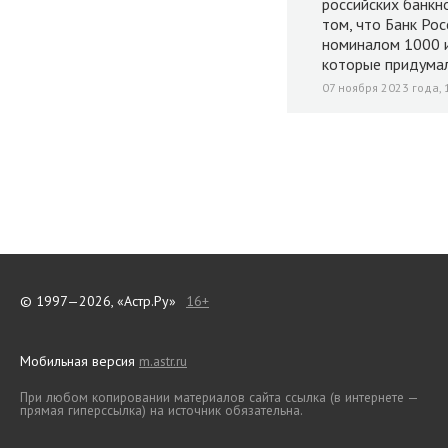
российских банкн
том, что Банк Ро
номиналом 1000 и
которые придумал
07 ноября 2023 года, 
© 1997—2026, «Астр.Ру»
16+
Мобильная версия
m.astr.ru
При любом копировании материалов сайта ссылка (в интернете —
прямая гиперссылка) на источник обязательна.