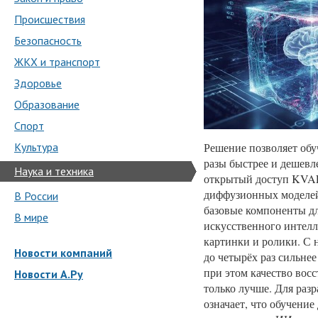
Происшествия
Безопасность
ЖКХ и транспорт
Здоровье
Образование
Спорт
Культура
Решение позволяет обу
разы быстрее и дешевл
Наука и техника
открытый доступ KVAE
диффузионных моделей
В России
базовые компоненты д
В мире
искусственного интелл
картинки и ролики. С
Новости компаний
до четырёх раз сильне
при этом качество вос
Новости А.Ру
только лучше. Для разр
означает, что обучени