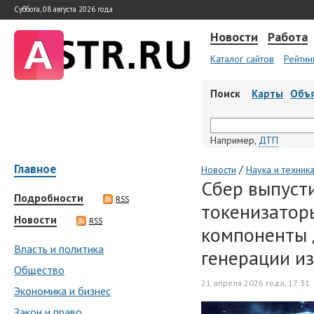
Суббота, 08 августа 2026 года
Новости
Работа
Каталог сайтов
Рейтин
Поиск
Карты
Объ
Например,
ДТП
Главное
/
Новости
Наука и техник
Сбер выпуст
Подробности
RSS
токенизатор
Новости
RSS
компоненты 
Власть и политика
генерации и
Общество
21 апреля 2026 года, 17:31
Экономика и бизнес
Закон и право