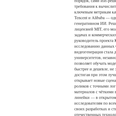
порядок, сами ИИ-реше
требования к вычисли
ключевым метрикам ка
Tencent и Alibaba — о
генеративном ИИ. Реш
лицензией MIT, его мо
задачах и коммерчески
руководитель проекта 
исследованию данных 
видеогенерация стала д
университетов, незави
позволяет обучать моде
быстрее и дешевле, не 
достигая при этом лучш
открывает новые сцен
роликов с точными лог
материалов с чёткими 
линейки — в открытом 
исследователям по все
своих разработках и с
отечественных технол