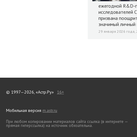
ежегодной R&D-п
исследователей С
призвана поощрит
значимый личный 
29 января 2026 года, 
© 1997—2026, «Астр.Ру»
16+
Мобильная версия
m.astr.ru
При любом копировании материалов сайта ссылка (в интернете —
прямая гиперссылка) на источник обязательна.