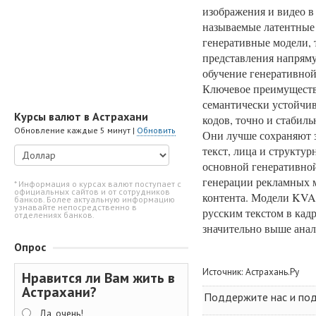
изображения и видео в
называемые латентные 
генеративные модели, т
представления напряму
обучение генеративной 
Ключевое преимуществ
семантически устойчи
Курсы валют в Астрахани
кодов, точно и стабил
Обновление каждые 5 минут |
Обновить
Они лучше сохраняют з
текст, лица и структу
основной генеративно
генерации рекламных м
* Информация о курсах валют поступает с
официальных сайтов и от сотрудников
контента. Модели KVAE
банков. Более актуальную информацию
узнавайте непосредственно в
русским текстом в кадр
отделениях банков.
значительно выше анал
Опрос
Источник:
Астрахань.Ру
Нравится ли Вам жить в
Астрахани?
Поддержите нас и поде
Да, очень!