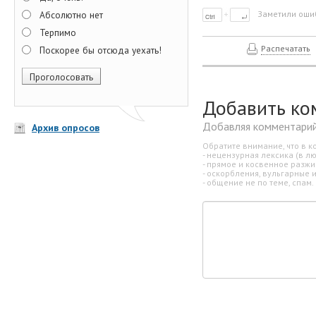
Абсолютно нет
Заметили ошиб
Терпимо
Распечатать
Поскорее бы отсюда уехать!
Добавить ко
Добавляя комментарий
Архив опросов
Обратите внимание, что в к
- нецензурная лексика (в л
- прямое и косвенное разж
- оскорбления, вульгарные 
- общение не по теме, спам.