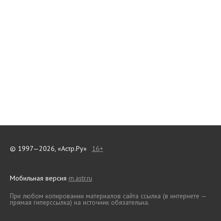
© 1997—2026, «Астр.Ру»
16+
Мобильная версия
m.astr.ru
При любом копировании материалов сайта ссылка (в интернете —
прямая гиперссылка) на источник обязательна.