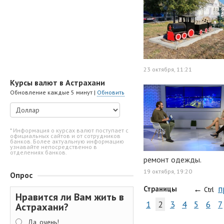
23 октября, 11:21
Курсы валют в Астрахани
Обновление каждые 5 минут |
Обновить
* Информация о курсах валют поступает с
официальных сайтов и от сотрудников
банков. Более актуальную информацию
узнавайте непосредственно в
отделениях банков.
ремонт одежды.
19 октября, 19:20
Опрос
←
п
Страницы
Ctrl
Нравится ли Вам жить в
1
2
3
4
5
6
7
Астрахани?
Да, очень!