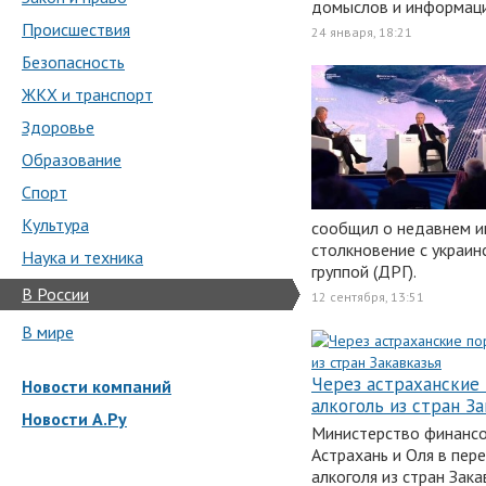
домыслов и информаци
Происшествия
24 января, 18:21
Безопасность
ЖКХ и транспорт
Здоровье
Образование
Спорт
Культура
сообщил о недавнем и
столкновение с украи
Наука и техника
группой (ДРГ).
В России
12 сентября, 13:51
В мире
Через астраханские
Новости компаний
алкоголь из стран З
Новости А.Ру
Министерство финанс
Астрахань и Оля в пер
алкоголя из стран Зака