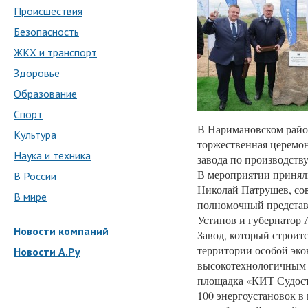
Происшествия
Безопасность
ЖКХ и транспорт
Здоровье
Образование
Спорт
В Наримановском райо
Культура
торжественная церемон
Наука и техника
завода по производств
В мероприятии принял
В России
Николай Патрушев, со
В мире
полномочный предста
Устинов и губернатор 
Новости компаний
Завод, который строи
территории особой эко
Новости А.Ру
высокотехнологичным 
площадка «КИТ Судост
100 энергоустановок в 