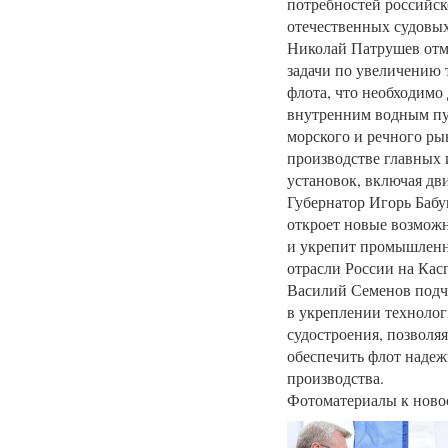
потребностей российск
отечественных судовых
Николай Патрушев отме
задачи по увеличению 
флота, что необходимо
внутренним водным пу
морского и речного ры
производстве главных 
установок, включая дви
Губернатор Игорь Бабу
откроет новые возможн
и укрепит промышленн
отрасли России на Кас
Василий Семенов подче
в укреплении технолог
судостроения, позволя
обеспечить флот надеж
производства.
Фотоматериалы к ново