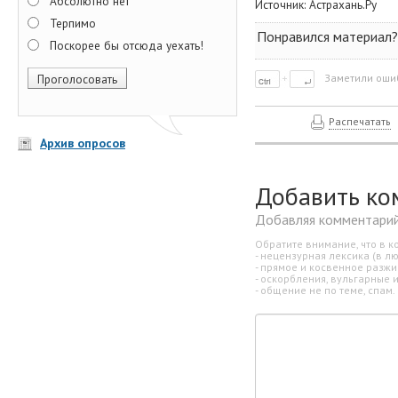
Абсолютно нет
Источник:
Астрахань.Ру
Терпимо
Понравился материал? 
Поскорее бы отсюда уехать!
Заметили ошиб
Распечатать
Архив опросов
Добавить ко
Добавляя комментарий
Обратите внимание, что в к
- нецензурная лексика (в л
- прямое и косвенное разж
- оскорбления, вульгарные 
- общение не по теме, спам.