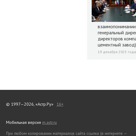
взаимопонимании
генеральный дире
директоров компа
цементный завод)
19 декабря 2025 года,
© 1997—2026, «Астр.Ру»
16+
Мобильная версия
m.astr.ru
При любом копировании материалов сайта ссылка (в интернете —