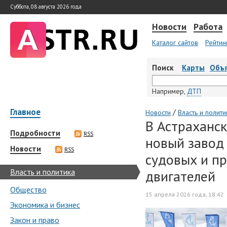
Суббота, 08 августа 2026 года
Новости
Работа
Каталог сайтов
Рейтин
Поиск
Карты
Объ
Например,
ДТП
Главное
/
Новости
Власть и полити
В Астраханск
Подробности
RSS
новый завод
Новости
RSS
судовых и п
Власть и политика
двигателей
Общество
15 апреля 2026 года, 18:42
Экономика и бизнес
Закон и право