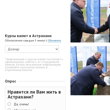
Курсы валют в Астрахани
Обновление каждые 5 минут |
Обновить
* Информация о курсах валют поступает с
официальных сайтов и от сотрудников
банков. Более актуальную информацию
узнавайте непосредственно в
отделениях банков.
Опрос
Нравится ли Вам жить в
Астрахани?
Да, очень!