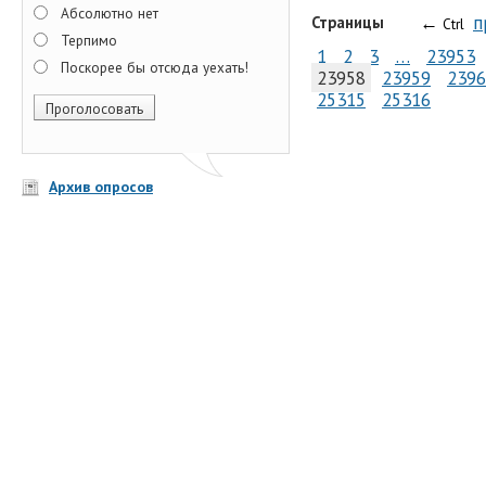
Абсолютно нет
←
п
Страницы
Ctrl
Терпимо
1
2
3
…
23953
Поскорее бы отсюда уехать!
23958
23959
2396
25315
25316
Архив опросов