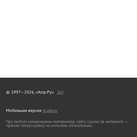
© 1997—2026, «Астр.Ру»
16+
Мобильная версия
m.astr.ru
При любом копировании материалов сайта ссылка (в интернете —
прямая гиперссылка) на источник обязательна.