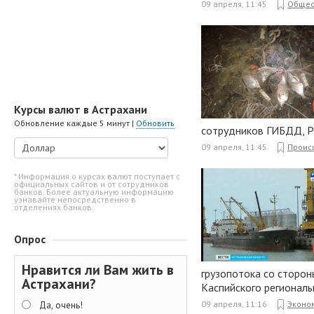
09 апреля, 11:45
Общес
Курсы валют в Астрахани
Обновление каждые 5 минут |
Обновить
сотрудников ГИБДД, Р
09 апреля, 11:45
Проис
* Информация о курсах валют поступает с
официальных сайтов и от сотрудников
банков. Более актуальную информацию
узнавайте непосредственно в
отделениях банков.
Опрос
Нравится ли Вам жить в
грузопотока со сторон
Астрахани?
Каспийского региональ
Да, очень!
09 апреля, 11:16
Эконо