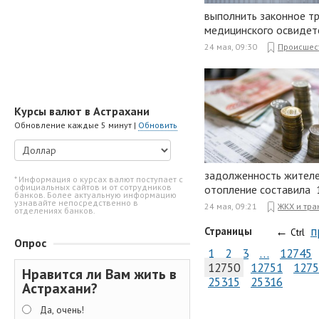
выполнить законное т
медицинского освидет
24 мая, 09:30
Происшес
Курсы валют в Астрахани
Обновление каждые 5 минут |
Обновить
задолженность жителей
* Информация о курсах валют поступает с
официальных сайтов и от сотрудников
отопление составила 1
банков. Более актуальную информацию
узнавайте непосредственно в
24 мая, 09:21
ЖКХ и тра
отделениях банков.
←
п
Страницы
Ctrl
Опрос
1
2
3
…
12745
12750
12751
1275
Нравится ли Вам жить в
25315
25316
Астрахани?
Да, очень!