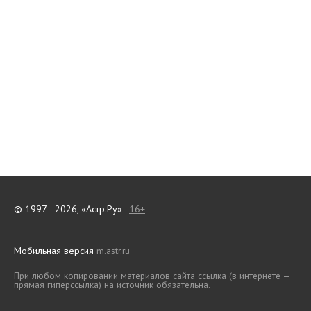
© 1997—2026, «Астр.Ру»
16+
Мобильная версия
m.astr.ru
При любом копировании материалов сайта ссылка (в интернете —
прямая гиперссылка) на источник обязательна.