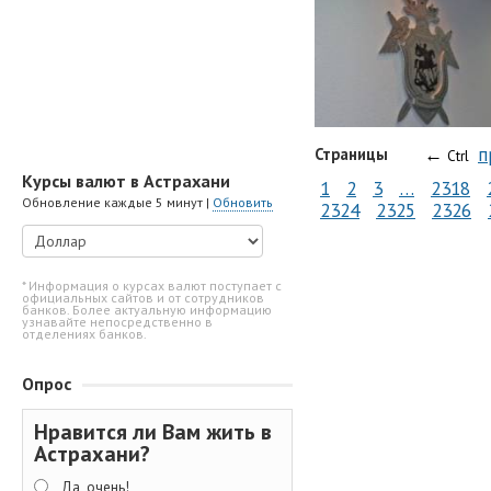
←
п
Страницы
Ctrl
Курсы валют в Астрахани
1
2
3
…
2318
Обновление каждые 5 минут |
Обновить
2324
2325
2326
* Информация о курсах валют поступает с
официальных сайтов и от сотрудников
банков. Более актуальную информацию
узнавайте непосредственно в
отделениях банков.
Опрос
Нравится ли Вам жить в
Астрахани?
Да, очень!