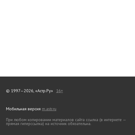
© 1997—2026, «Астр.Ру»
16+
Мобильная версия
m.astr.ru
При любом копировании материалов сайта ссылка (в интернете —
прямая гиперссылка) на источник обязательна.