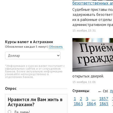
безответственных 
Судебные приставы по
задерживать безответ
их в районные отделы 
административном пра
15 ноября, 15:31
Курсы валют в Астрахани
Обновление каждые 5 минут |
Обновить
* Информация о курсах валют поступает с
официальных сайтов и от сотрудников
банков. Более актуальную информацию
узнавайте непосредственно в
открытых дверей.
отделениях банков.
15 ноября, 11:01
Опрос
←
п
Страницы
Ctrl
1
2
3
…
1857
Нравится ли Вам жить в
1863
1864
1865
Астрахани?
Да, очень!