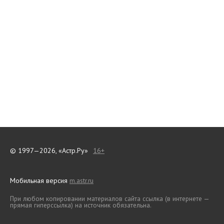
© 1997—2026, «Астр.Ру»
16+
Мобильная версия
m.astr.ru
При любом копировании материалов сайта ссылка (в интернете —
прямая гиперссылка) на источник обязательна.