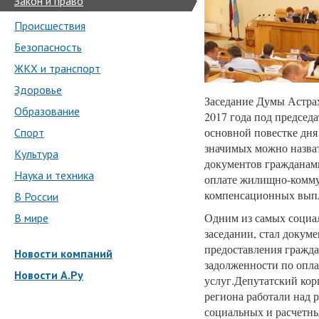
Закон и право
Происшествия
Безопасность
ЖКХ и транспорт
Здоровье
Заседание Думы Астрах
Образование
2017 года под председ
основной повестке дня
Спорт
значимых можно назва
Культура
документов гражданами
Наука и техника
оплате жилищно-комму
компенсационных выпл
В России
Одним из самых социа
В мире
заседании, стал докум
предоставления гражд
Новости компаний
задолженности по опл
Новости А.Ру
услуг.Депутатский кор
региона работали над 
социальных и расчетны