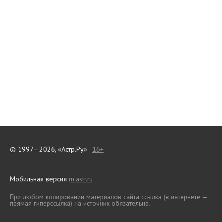
© 1997—2026, «Астр.Ру»
16+
Мобильная версия
m.astr.ru
При любом копировании материалов сайта ссылка (в интернете —
прямая гиперссылка) на источник обязательна.