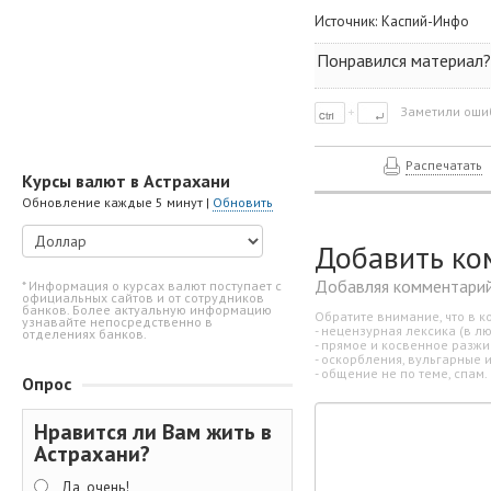
Источник:
Каспий-Инфо
Понравился материал? 
Заметили ошиб
Распечатать
Курсы валют в Астрахани
Обновление каждые 5 минут |
Обновить
Добавить ко
Добавляя комментарий
* Информация о курсах валют поступает с
официальных сайтов и от сотрудников
банков. Более актуальную информацию
Обратите внимание, что в к
узнавайте непосредственно в
- нецензурная лексика (в л
отделениях банков.
- прямое и косвенное разж
- оскорбления, вульгарные 
- общение не по теме, спам.
Опрос
Нравится ли Вам жить в
Астрахани?
Да, очень!