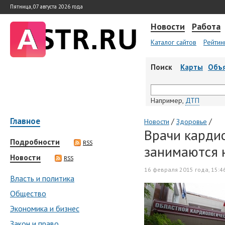
Пятница, 07 августа 2026 года
Новости
Работа
Каталог сайтов
Рейтин
Поиск
Карты
Объ
Например,
ДТП
Главное
/
/
Новости
Здоровье
Врачи карди
Подробности
RSS
занимаются 
Новости
RSS
16 февраля 2015 года, 15:4
Власть и политика
Общество
Экономика и бизнес
Закон и право