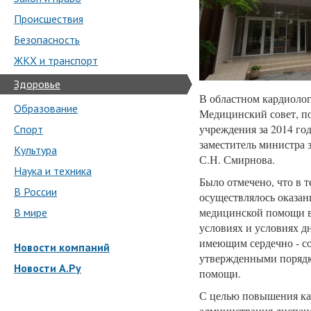
Происшествия
Безопасность
ЖКХ и транспорт
Здоровье
В областном кардиолог
Образование
Медицинский совет, п
учреждения за 2014 год
Спорт
заместитель министра 
Культура
С.Н. Смирнова.
Наука и техника
Было отмечено, что в т
В России
осуществлялось оказа
медицинской помощи в
В мире
условиях и условиях д
имеющим сердечно - со
Новости компаний
утвержденными порядк
Новости А.Ру
помощи.
С целью повышения ка
администрация диспанс