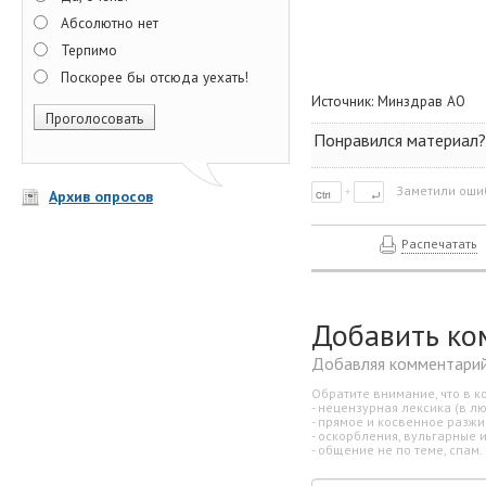
Абсолютно нет
Терпимо
Поскорее бы отсюда уехать!
Источник:
Минздрав АО
Понравился материал?
Заметили ошиб
Архив опросов
Распечатать
Добавить ко
Добавляя комментарий
Обратите внимание, что в к
- нецензурная лексика (в л
- прямое и косвенное разж
- оскорбления, вульгарные 
- общение не по теме, спам.