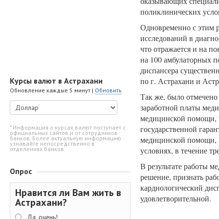
оказывающих специали
поликлинических усло
Одновременно с этим р
исследований в диагно
что отражается и на п
на 100 амбулаторных п
диспансера существен
Курсы валют в Астрахани
по г. Астрахани и Астр
Обновление каждые 5 минут |
Обновить
Так же, было отмечено
заработной платы мед
медицинской помощи,
* Информация о курсах валют поступает с
государственной гаран
официальных сайтов и от сотрудников
банков. Более актуальную информацию
медицинской помощи, 
узнавайте непосредственно в
отделениях банков.
условиях, в течение тр
В результате работы м
Опрос
решение, признать ра
кардиологический дисп
Нравится ли Вам жить в
удовлетворительной.
Астрахани?
Да, очень!