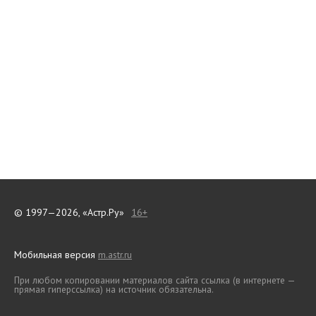
© 1997—2026, «Астр.Ру»
16+
Мобильная версия
m.astr.ru
При любом копировании материалов сайта ссылка (в интернете —
прямая гиперссылка) на источник обязательна.