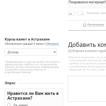
Понравился материал?
Заметили ошиб
Распечатать
Курсы валют в Астрахани
Добавить ко
Обновление каждые 5 минут |
Обновить
Добавляя комментарий
Обратите внимание, что в к
- нецензурная лексика (в л
* Информация о курсах валют поступает с
- прямое и косвенное разж
официальных сайтов и от сотрудников
- оскорбления, вульгарные 
банков. Более актуальную информацию
- общение не по теме, спам.
узнавайте непосредственно в
отделениях банков.
Опрос
Нравится ли Вам жить в
Астрахани?
Да, очень!