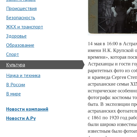
Происшествия
Безопасность
ЖКХ и транспорт
Здоровье
14 мая в 16:00 в Астр
Образование
имени Н.К. Крупской о
Спорт
времени», которая пос
Астраханцы и гости го
Культура
раритетных фото из со
Наука и техника
и краеведа Сергея Сте
астраханские семьи X
В России
исторические особенно
В мире
фотографа: костюмы то
быта. В экспозиции п
Новости компаний
астраханских фотоател
с 1861 по 1920 год раб
Новости А.Ру
были широко известны 
известным было фотоа